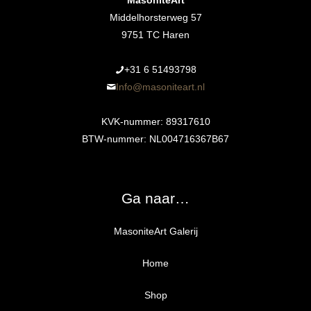
MasoniteArt
Middelhorsterweg 57
9751 TC Haren
+31 6 51493798‬
Info@masoniteart.nl
KVK-nummer: 89317610
BTW-nummer: NL004716367B67
Ga naar…
MasoniteArt Galerij
Home
Shop