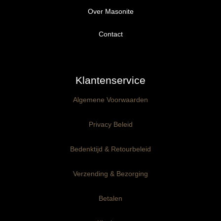
Over Masonite
Alle producten
Proefpakket
Contact
Ongegrond panelen
Klantenservice
Kant-en-Klaar panelen
3mm dik
Algemene Voorwaarden
Ophangklaar panelen
6mm dik
3mm dik
Privacy Beleid
Maatwerk
6mm dik
Bedenktijd & Retourbeleid
Verzending & Bezorging
Betalen