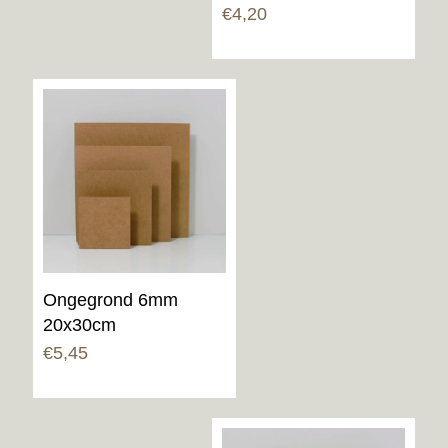
Gewaardeerd
€
4,20
5.00
uit 5
Ongegrond 6mm
20x30cm
€
5,45