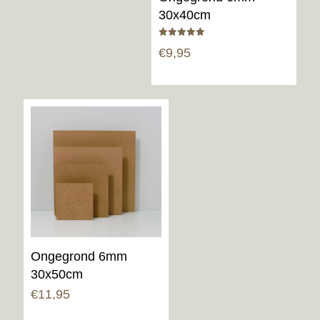
30x40cm
Gewaardeerd
€
9,95
5.00
uit 5
Ongegrond 6mm
30x50cm
€
11,95