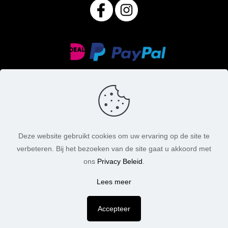
Deze website gebruikt cookies om uw ervaring op de site te
verbeteren. Bij het bezoeken van de site gaat u akkoord met
© MasoniteArt. Alle rechten voorbehouden. 2026 |
ons
Privacy Beleid
.
Webdesign:
Chuck's Webdesign
Lees meer
Accepteer
De waardering van www.masoniteart.nl/ bij
WebwinkelKeur Reviews
is 9.8/10 gebaseerd op 203 reviews.
9,8