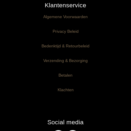
Klantenservice
Kant-en-Klaar panelen
3mm dik
Algemene Voorwaarden
Ophangklaar panelen
6mm dik
3mm dik
Privacy Beleid
Maatwerk
6mm dik
Bedenktijd & Retourbeleid
Verzending & Bezorging
Betalen
Klachten
Social media