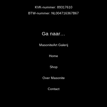
KVK-nummer: 89317610
BTW-nummer: NL004716367B67
Ga naar…
MasoniteArt Galerij
Home
Shop
Over Masonite
Alle producten
Proefpakket
Contact
Ongegrond panelen