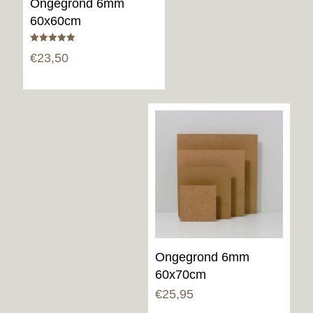
Ongegrond 6mm
60x60cm
Gewaardeerd
€
23,50
5.00
uit 5
Ongegrond 6mm
60x70cm
€
25,95