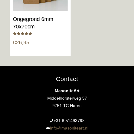
Ongegrond 6mm
70x70cm
Gewaardeerd
€
26,95
5.00
uit 5
Contact
MasoniteArt
Middelhorsterweg 57
9751 TC Haren
+31 6 51493798‬
Info@masoniteart.nl