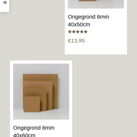
Ongegrond 6mm
40x50cm
Gewaardeerd
€
13,95
5.00
uit 5
Ongegrond 6mm
40x60cm