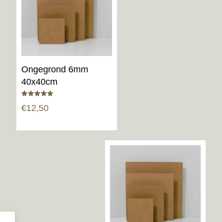
Ongegrond 6mm
40x40cm
Gewaardeerd
€
12,50
5.00
uit 5