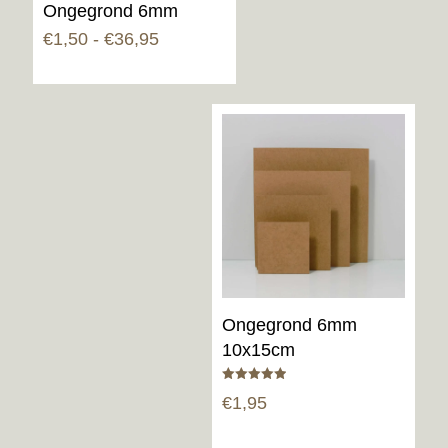
Ongegrond 6mm
Prijsklasse:
€
1,50
-
€
36,95
€1,50
tot
€36,95
Ongegrond 6mm
10x15cm
Gewaardeerd
€
1,95
5.00
uit 5