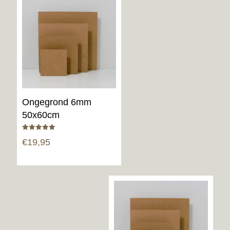
Ongegrond 6mm
50x60cm
Gewaardeerd
€
19,95
5.00
uit 5