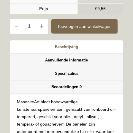
Prijs
€
9,56
Ongegrond
Toevoegen aan winkelwagen
6mm
30x50cm
aantal
Beschrijving
Aanvullende informatie
Specificaties
Beoordelingen
0
MasoniteArt biedt hoogwaardige
kunstenaarspanelen aan, gemaakt van lionboard oil-
tempered, geschikt voor olie-, acryl-, alkyd-,
tempera- of gouacheverf. De panelen zijn
getemperd met milieuvriendelijke bio-olie, waardoor