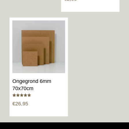
Ongegrond 6mm
70x70cm
Gewaardeerd
€
26,95
5.00
uit 5