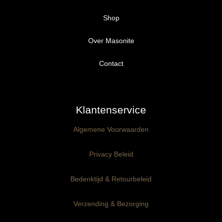
Shop
Over Masonite
Alle producten
Proefpakket
Contact
Ongegrond panelen
Klantenservice
Kant-en-Klaar panelen
3mm dik
Algemene Voorwaarden
Ophangklaar panelen
6mm dik
3mm dik
Privacy Beleid
Maatwerk
6mm dik
Bedenktijd & Retourbeleid
Verzending & Bezorging