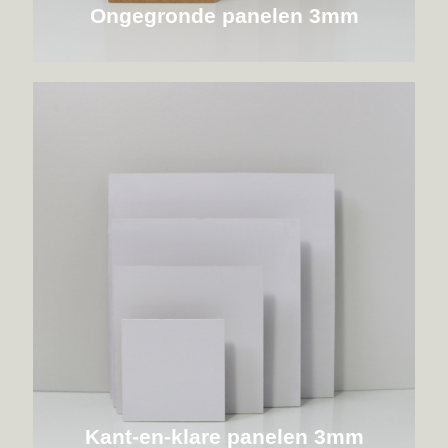
Ongegronde panelen 3mm
Kant-en-klare panelen 3mm