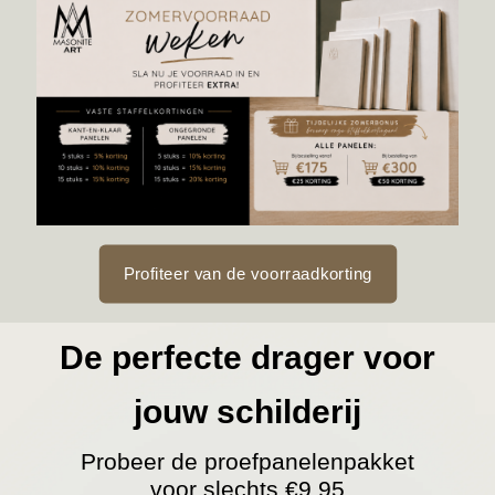
Profiteer van de voorraadkorting
De perfecte drager voor
jouw schilderij
Probeer de proefpanelenpakket
voor slechts €9,95