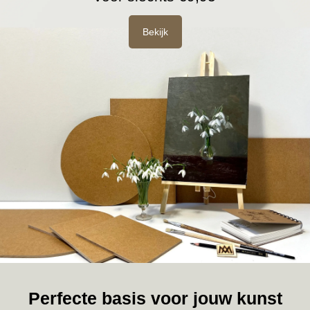
Bekijk
Perfecte basis voor jouw kunst
De online kansspelindustrie blijft groeien dankzij
Veel online casino’s bieden promoties en speciale acties