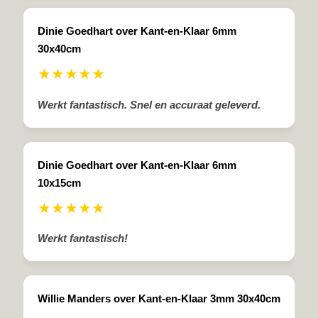
Dinie Goedhart
over
Kant-en-Klaar 6mm
30x40cm
Werkt fantastisch. Snel en accuraat geleverd.
Dinie Goedhart
over
Kant-en-Klaar 6mm
10x15cm
Werkt fantastisch!
Willie Manders
over
Kant-en-Klaar 3mm 30x40cm