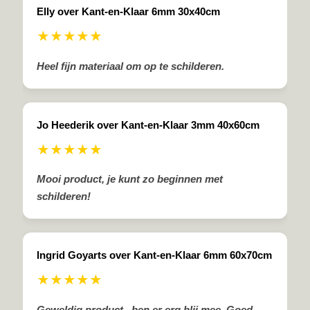
Elly
over
Kant-en-Klaar 6mm 30x40cm
Heel fijn materiaal om op te schilderen.
Jo Heederik
over
Kant-en-Klaar 3mm 40x60cm
Mooi product, je kunt zo beginnen met
schilderen!
Ingrid Goyarts
over
Kant-en-Klaar 6mm 60x70cm
Geweldig product , ben er erg blij mee. Goed