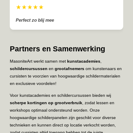
Perfect zo blij mee
Partners en Samenwerking
MasoniteArt werkt samen met
kunstacademies
,
schildercursussen
en
grootafnemers
om kunstenaars en
cursisten te voorzien van hoogwaardige schildermaterialen
en exclusieve voordelen!
Voor kunstacademies en schildercursussen bieden wij
scherpe kortingen op grootverbruik
, zodat lessen en
workshops optimaal ondersteund worden. Onze
hoogwaardige schilderpanelen zijn geschikt voor diverse
technieken en kunnen direct op locatie verkocht worden,
zodat cursisten altijd toegang hebben tot de juiste