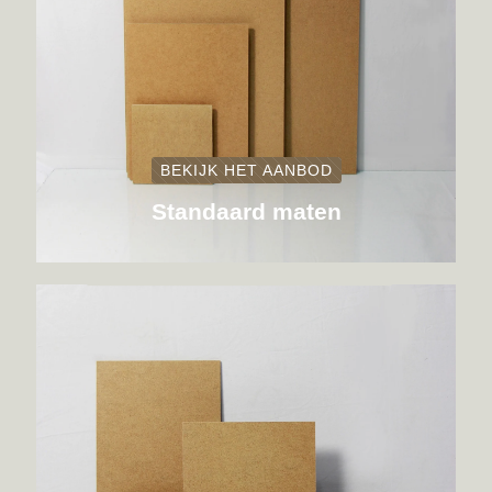
technologische ontwikkelingen kunnen aanbieders steeds
voorkomt. Dankzij technologische vooruitgang blijven
meer functies introduceren die zorgen voor extra gemak en
aanbieders hun diensten verbeteren en profiteren spelers
een aantrekkelijkere ervaring voor bezoekers van digitale
van een steeds realistischere en soepelere online ervaring.
entertainmentplatforms.
BEKIJK HET AANBOD
Standaard maten