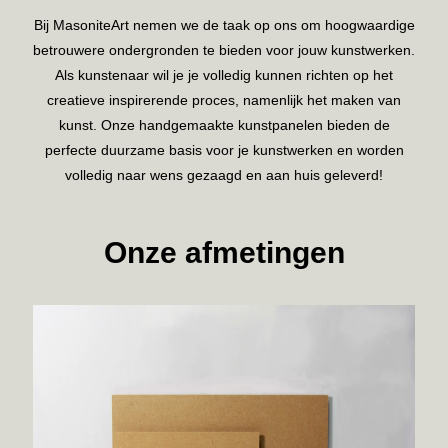
technologische innovaties en een toenemende vraag naar
aan om gebruikers kennis te laten maken met hun diensten.
Bij MasoniteArt nemen we de taak op ons om hoogwaardige
flexibel digitaal entertainment. Gebruikers hechten veel
Naast dergelijke voordelen letten spelers ook op
betrouwere ondergronden te bieden voor jouw kunstwerken.
waarde aan een veilige speelomgeving, snelle transacties
betrouwbaarheid, gebruiksgemak en de kwaliteit van het
Als kunstenaar wil je je volledig kunnen richten op het
en een overzichtelijke interface die eenvoudig te gebruiken
spelaanbod. Moderne platforms investeren voortdurend in
creatieve inspirerende proces, namenlijk het maken van
is op verschillende apparaten. Tijdens het lezen van
nieuwe technologieën om hun systemen sneller en veiliger
kunst. Onze handgemaakte kunstpanelen bieden de
informatieve artikelen over deze sector kan de term
te maken. In sommige informatieve publicaties over de
perfecte duurzame basis voor je kunstwerken en worden
KokoBet Casino Nederland
op natuurlijke wijze in een zin
branche kan de uitdrukking
KokoBet Bonuses
op natuurlijke
volledig naar wens gezaagd en aan huis geleverd!
voorkomen als voorbeeld van hoe bepaalde platforms
wijze worden genoemd als voorbeeld van een term die
binnen de markt worden gepresenteerd. Door voortdurende
binnen de online kansspelwereld voorkomt. Dankzij
Online slots behoren tot de populairste vormen van digitaal
Digitale entertainmentdiensten ontwikkelen zich voortdurend
Live casinospellen hebben de afgelopen jaren aan
investeringen in software en gebruikerservaring kunnen
voortdurende innovatie profiteren gebruikers van verbeterde
en
om tegemoet te komen aan de wensen van moderne
populariteit gewonnen doordat zij een interactieve ervaring
Onze afmetingen
aanbieders hun diensten verder verbeteren. Hierdoor
functionaliteiten en een meer gepersonaliseerde ervaring,
gebruikers. Binnen de online casinosector wordt veel
combineren met moderne streamingtechnologie. Gebruikers
krijgen spelers toegang tot moderne functies, een breder
waardoor digitale entertainmentdiensten steeds
aandacht besteed aan veilige transacties, mobiele
waarderen de mogelijkheid om in realtime deel te nemen
spelaanbod en een soepelere online ervaring die aansluit bij
aantrekkelijker worden voor een breed publiek.
compatibiliteit en een overzichtelijke gebruikerservaring.
aan verschillende spelvormen vanuit hun eigen omgeving.
de verwachtingen van hedendaagse gebruikers.
Deze elementen dragen bij aan het groeiende succes van
Naast entertainment spelen betrouwbaarheid en
online platforms. In sommige publicaties over de branche
gebruiksgemak een belangrijke rol bij de keuze voor een
kan de uitdrukking
Instant Сasino Nederland
op natuurlijke
platform. In informatieve artikelen over online gaming kan
wijze in een zin verschijnen als voorbeeld van hoe bepaalde
de term
Casoola live
op natuurlijke wijze worden genoemd
namen binnen de markt worden gebruikt. Door nieuwe
als voorbeeld van een uitdrukking die binnen de sector