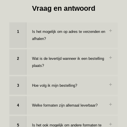
Vraag en antwoord
1
Is het mogelijk om op adres te verzenden en
afhalen?
2
Wat is de levertijd wanneer ik een bestelling
plaats?
3
Hoe volg ik mijn bestelling?
4
Welke formaten zijn allemaal leverbaar?
5
Is het ook mogelijk om andere formaten te