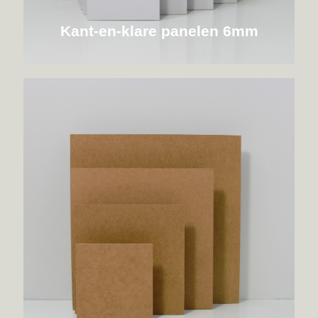
Kant-en-klare panelen 6mm