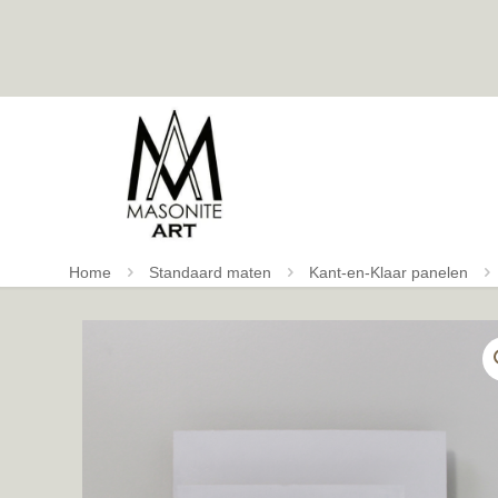
Home
Standaard maten
Kant-en-Klaar panelen