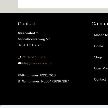
uit 5
Contact
Ga na
MasoniteArt
MasoniteA
Middelhorsterweg 57
9751 TC Haren
Home
+31 6 51493798‬
Shop
Info@masoniteart.nl
Over Mas
Alle 
KVK-nummer: 89317610
Contact
Proef
BTW-nummer: NL004716367B67
Ongeg
Kant-
3m