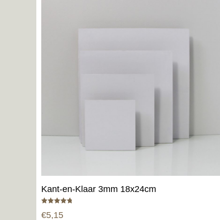
Kant-en-Klaar 3mm 18x24cm
Gewaardeerd
€
5,15
4.80