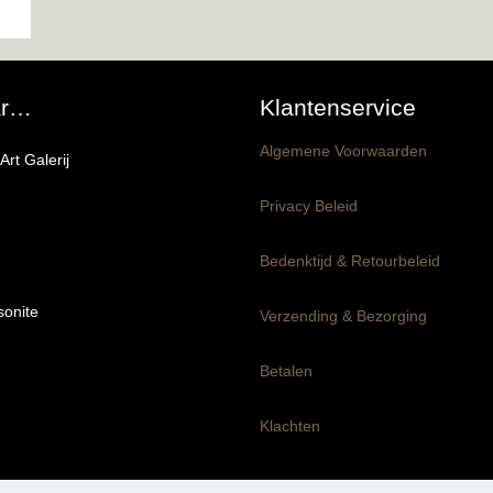
ar…
Klantenservice
Algemene Voorwaarden
rt Galerij
Privacy Beleid
Bedenktijd & Retourbeleid
onite
producten
Verzending & Bezorging
pakket
Betalen
rond panelen
Klachten
en-Klaar panelen
m dik