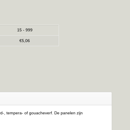
15 - 999
€
5,06
yd-, tempera- of gouacheverf. De panelen zijn