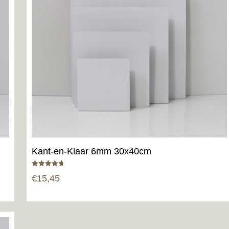
Kant-en-Klaar 6mm 30x40cm
Gewaardeerd
€
15,45
4.67
uit 5