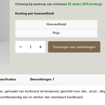
Ontvang bij aankoop van minimaal
15 stuks 15% korting!
Korting per hoeveelheid
Hoeveelheid
Prijs
Kant-
Toevoegen aan winkelwagen
en-
Klaar
6mm
18x24cm
aantal
pecificaties
Beoordelingen
7
 gemaakt van lionboard oil-tempered, geschikt voor olie-, acryl-, alk
 vochtbestendig zijn en sterker dan standaard hardboard.