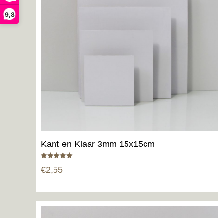
9,8
Kant-en-Klaar 3mm 15x15cm
Gewaardeerd
€
2,55
5.00
uit 5