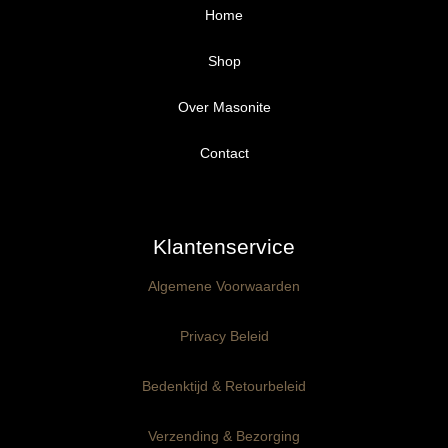
Home
Shop
Over Masonite
Alle producten
Proefpakket
Contact
Ongegrond panelen
Klantenservice
Kant-en-Klaar panelen
3mm dik
Algemene Voorwaarden
Ophangklaar panelen
6mm dik
3mm dik
Privacy Beleid
Maatwerk
6mm dik
Bedenktijd & Retourbeleid
Verzending & Bezorging