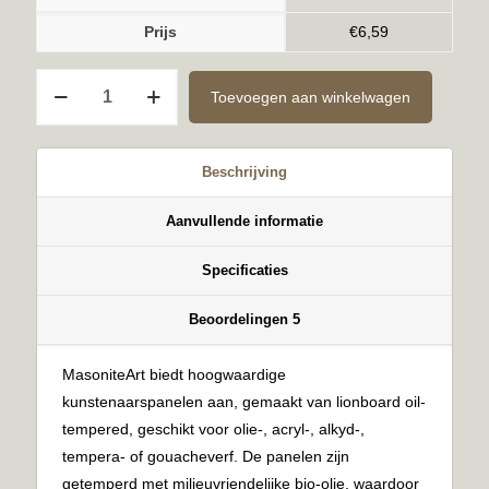
Prijs
€
6,59
Kant-
Toevoegen aan winkelwagen
en-
Klaar
3mm
Beschrijving
24x30cm
aantal
Aanvullende informatie
Specificaties
Beoordelingen
5
MasoniteArt biedt hoogwaardige
kunstenaarspanelen aan, gemaakt van lionboard oil-
tempered, geschikt voor olie-, acryl-, alkyd-,
tempera- of gouacheverf. De panelen zijn
getemperd met milieuvriendelijke bio-olie, waardoor