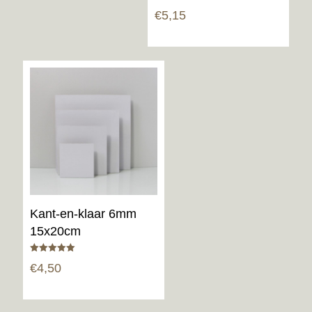
Gewaardeerd
€
5,15
4.80
uit 5
Kant-en-klaar 6mm
15x20cm
Gewaardeerd
€
4,50
5.00
uit 5