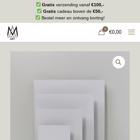
Gratis
verzending vanaf
€100,-
Gratis
cadeau boven de
€50,-
Bestel meer en ontvang korting!
0
€0,00