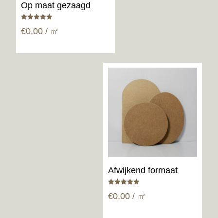
Op maat gezaagd
Gewaardeerd
€
0,00
/ ㎡
5.00
uit 5
Afwijkend formaat
Gewaardeerd
€
0,00
/ ㎡
5.00
uit 5