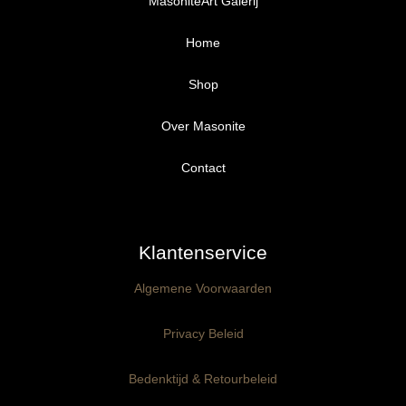
MasoniteArt Galerij
Home
Shop
Over Masonite
Alle producten
Proefpakket
Contact
Ongegrond panelen
Klantenservice
Kant-en-Klaar panelen
3mm dik
Algemene Voorwaarden
Ophangklaar panelen
6mm dik
3mm dik
Privacy Beleid
Maatwerk
6mm dik
Bedenktijd & Retourbeleid