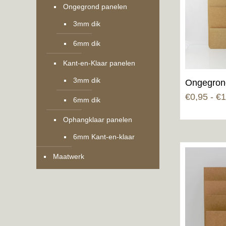
Ongegrond panelen
3mm dik
6mm dik
Kant-en-Klaar panelen
3mm dik
Ongegro
€
0,95
-
€
1
6mm dik
Ophangklaar panelen
6mm Kant-en-klaar
Maatwerk