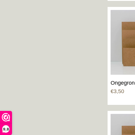
Ongegron
€
3,50
9,8