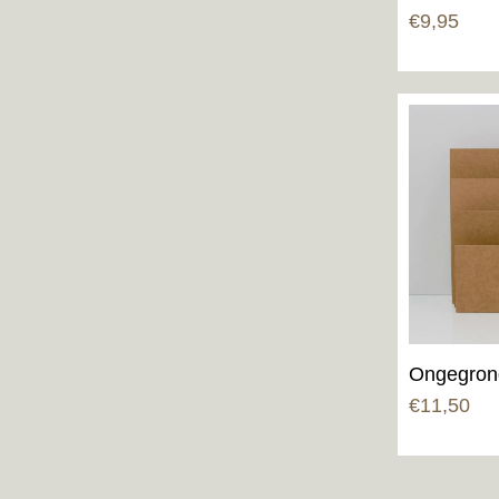
Gewaardeerd
€
9,95
5.00
uit 5
Ongegron
€
11,50