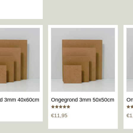
d 3mm 40x60cm
Ongegrond 3mm 50x50cm
On
Gewaardeerd
Gew
€
11,95
€
1
5.00
5.00
uit 5
uit 