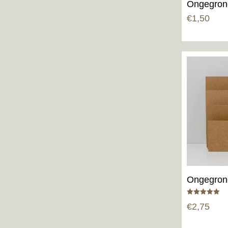
Ongegron
€
1,50
Ongegron
Gewaardeerd
€
2,75
5.00
uit 5