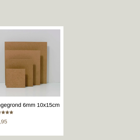
gegrond 6mm 10x15cm
aardeerd
,95
5