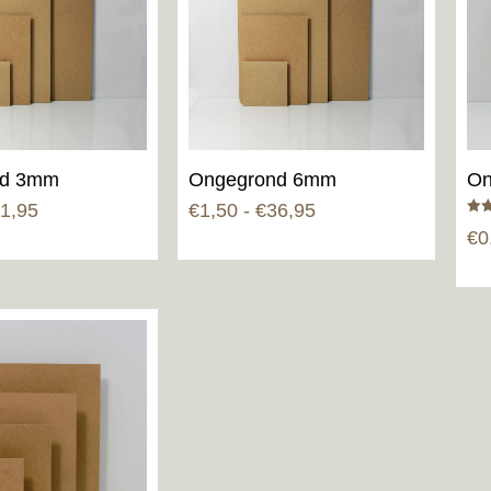
nd 3mm
Ongegrond 6mm
On
Prijsklasse:
Prijsklasse:
1,95
€
1,50
-
€
36,95
Gew
€0,95
€1,50
€
0
5.00
uit 
tot
tot
€11,95
€36,95