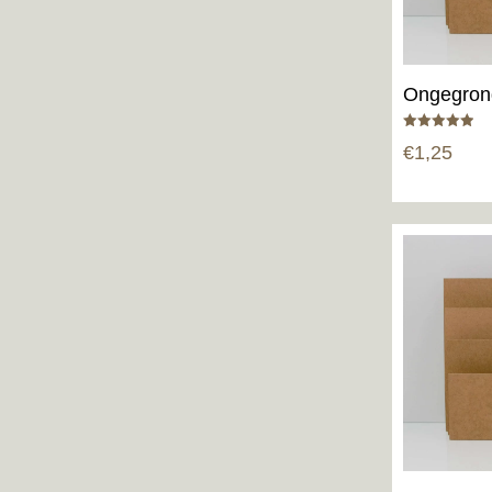
Ongegron
Gewaardeerd
€
1,25
5.00
uit 5