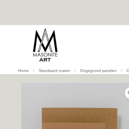
Home
Standaard maten
Ongegrond panelen
O