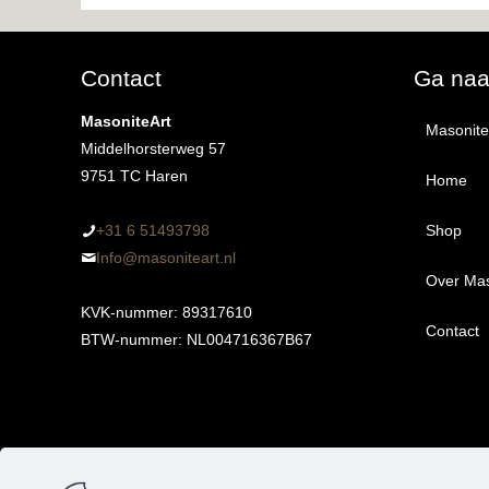
Contact
Ga na
MasoniteArt
MasoniteA
Middelhorsterweg 57
9751 TC Haren
Home
+31 6 51493798‬
Shop
Info@masoniteart.nl
Over Mas
Alle 
KVK-nummer: 89317610
Contact
Proef
BTW-nummer: NL004716367B67
Ongeg
Kant-
3m
Ophan
6m
3m