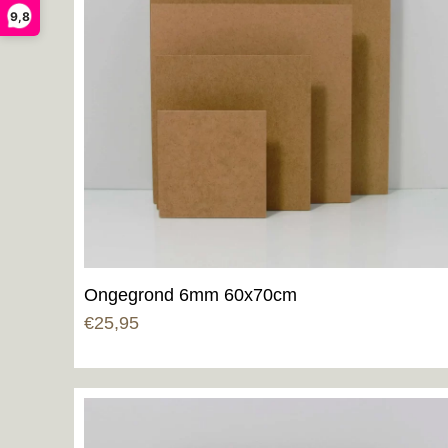
9,8
Ongegrond 6mm 60x70cm
€
25,95