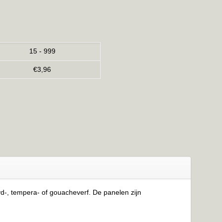
15 - 999
€
3,96
yd-, tempera- of gouacheverf. De panelen zijn