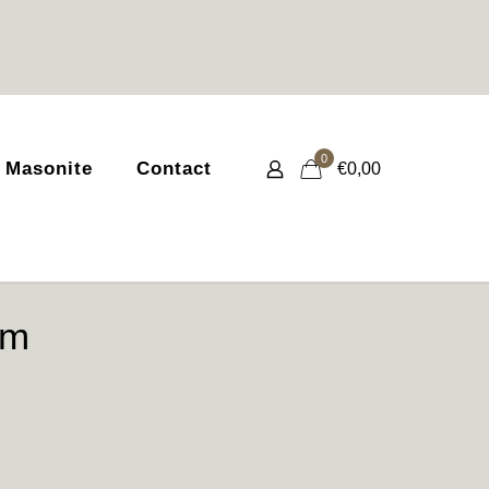
0
 Masonite
Contact
€0,00
cm