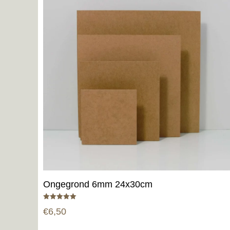
Ongegrond 6mm 24x30cm
Gewaardeerd
€
6,50
5.00
uit 5