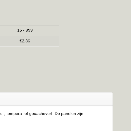
15 - 999
€
2,36
yd-, tempera- of gouacheverf. De panelen zijn