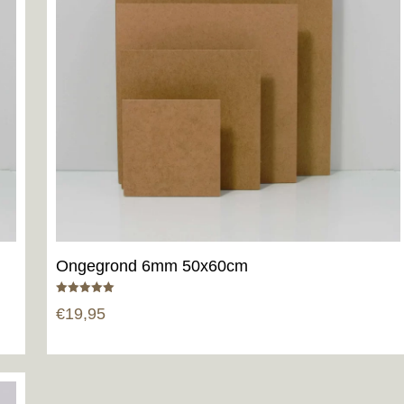
Ongegrond 6mm 50x60cm
Gewaardeerd
€
19,95
5.00
uit 5