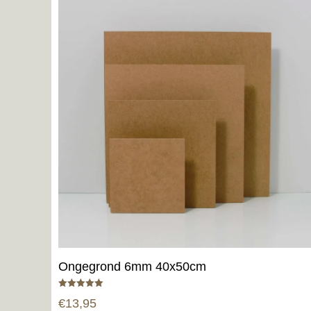
Ongegrond 6mm 40x50cm
Gewaardeerd
€
13,95
5.00