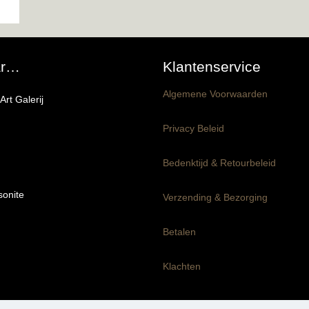
ar…
Klantenservice
Algemene Voorwaarden
rt Galerij
Privacy Beleid
Bedenktijd & Retourbeleid
onite
producten
Verzending & Bezorging
pakket
Betalen
rond panelen
Klachten
en-Klaar panelen
m dik