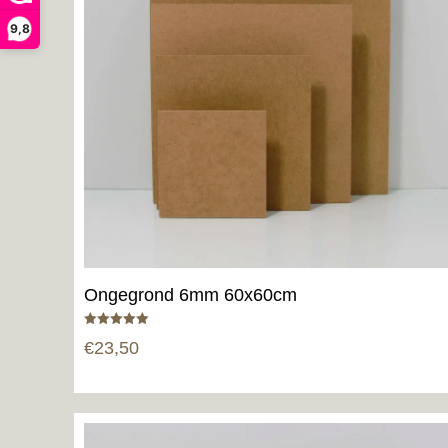
9,8
Ongegrond 6mm 60x60cm
Gewaardeerd
€
23,50
5.00
uit 5