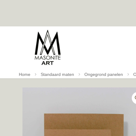
Home
Standaard maten
Ongegrond panelen
O