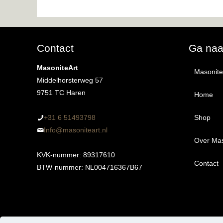
uit 5
Contact
Ga na
MasoniteArt
MasoniteA
Middelhorsterweg 57
9751 TC Haren
Home
+31 6 51493798‬
Shop
Info@masoniteart.nl
Over Mas
Alle 
KVK-nummer: 89317610
Contact
Proef
BTW-nummer: NL004716367B67
Ongeg
Kant-
3m