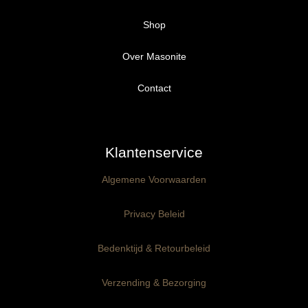
Shop
Over Masonite
Alle producten
Proefpakket
Contact
Ongegrond panelen
Klantenservice
Kant-en-Klaar panelen
3mm dik
Algemene Voorwaarden
Ophangklaar panelen
6mm dik
3mm dik
Privacy Beleid
Maatwerk
6mm dik
Bedenktijd & Retourbeleid
Verzending & Bezorging