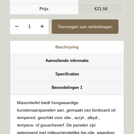
Prijs
€
21,56
Ongegrond
Toevoegen aan winkelwagen
6mm
70x70cm
aantal
Beschrijving
Aanvullende informatie
Specificaties
Beoordelingen
1
MasoniteArt biedt hoogwaardige
kunstenaarspanelen aan, gemaakt van lionboard oil-
tempered, geschikt voor olie-, acryl-, alkyd-,
tempera- of gouacheverf. De panelen zijn
getemperd met milieuvriendelijke bio-olie, waardoor