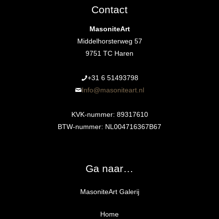
Contact
MasoniteArt
Middelhorsterweg 57
9751 TC Haren
+31 6 51493798‬
Info@masoniteart.nl
KVK-nummer: 89317610
BTW-nummer: NL004716367B67
Ga naar…
MasoniteArt Galerij
Home