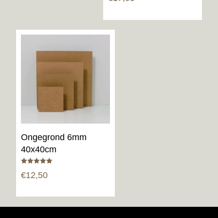
Ongegrond 6mm
40x40cm
Gewaardeerd
€
12,50
5.00
uit 5