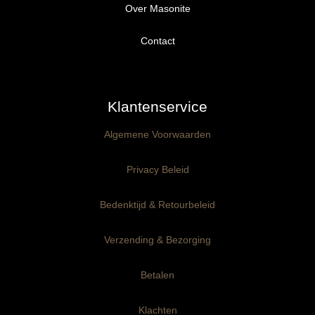
Over Masonite
Alle producten
Proefpakket
Contact
Ongegrond panelen
Klantenservice
Kant-en-Klaar panelen
3mm dik
Algemene Voorwaarden
Ophangklaar panelen
6mm dik
3mm dik
Privacy Beleid
Maatwerk
6mm dik
Bedenktijd & Retourbeleid
Verzending & Bezorging
Betalen
Klachten