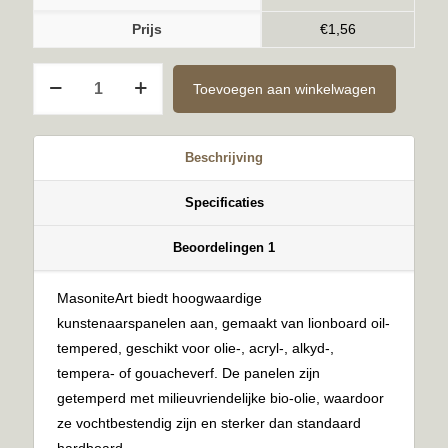
Prijs
€
1,56
Ongegrond
Toevoegen aan winkelwagen
6mm
10x15cm
aantal
Beschrijving
Specificaties
Beoordelingen
1
MasoniteArt biedt hoogwaardige
kunstenaarspanelen aan, gemaakt van lionboard oil-
tempered, geschikt voor olie-, acryl-, alkyd-,
tempera- of gouacheverf. De panelen zijn
getemperd met milieuvriendelijke bio-olie, waardoor
ze vochtbestendig zijn en sterker dan standaard
hardboard.