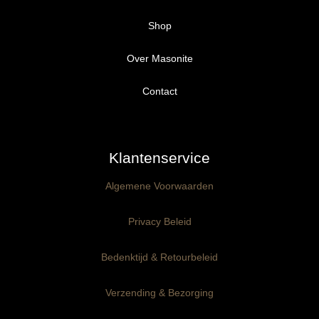
Shop
Over Masonite
Alle producten
Proefpakket
Contact
Ongegrond panelen
Klantenservice
Kant-en-Klaar panelen
3mm dik
Algemene Voorwaarden
Ophangklaar panelen
6mm dik
3mm dik
Privacy Beleid
Maatwerk
6mm dik
Bedenktijd & Retourbeleid
Verzending & Bezorging