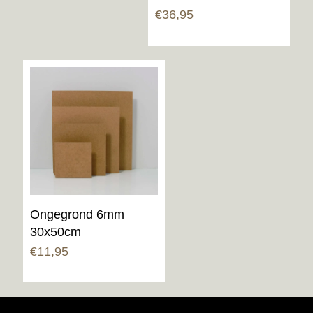
Gewaardeerd
€
36,95
5.00
uit 5
Ongegrond 6mm
30x50cm
€
11,95