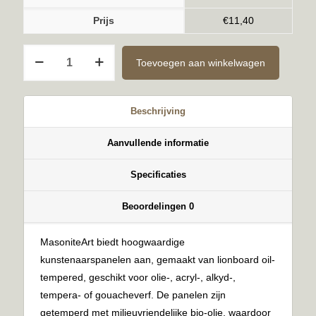
Prijs
€
11,40
Ongegrond
Toevoegen aan winkelwagen
6mm
30x60cm
aantal
Beschrijving
Aanvullende informatie
Specificaties
Beoordelingen
0
MasoniteArt biedt hoogwaardige
kunstenaarspanelen aan, gemaakt van lionboard oil-
tempered, geschikt voor olie-, acryl-, alkyd-,
tempera- of gouacheverf. De panelen zijn
getemperd met milieuvriendelijke bio-olie, waardoor