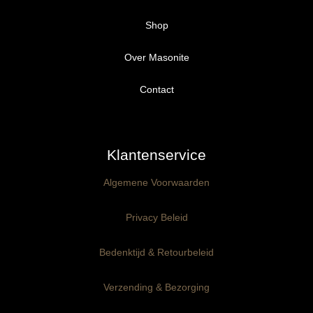
Shop
Over Masonite
Alle producten
Proefpakket
Contact
Ongegrond panelen
Klantenservice
Kant-en-Klaar panelen
3mm dik
Algemene Voorwaarden
Ophangklaar panelen
6mm dik
3mm dik
Privacy Beleid
Maatwerk
6mm dik
Bedenktijd & Retourbeleid
Verzending & Bezorging