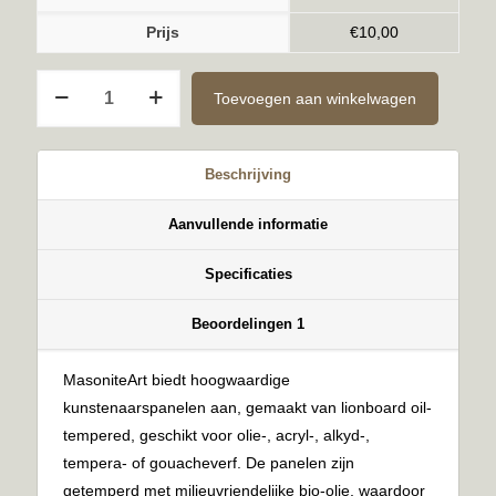
Prijs
€
10,00
Ongegrond
Toevoegen aan winkelwagen
6mm
40x40cm
aantal
Beschrijving
Aanvullende informatie
Specificaties
Beoordelingen
1
MasoniteArt biedt hoogwaardige
kunstenaarspanelen aan, gemaakt van lionboard oil-
tempered, geschikt voor olie-, acryl-, alkyd-,
tempera- of gouacheverf. De panelen zijn
getemperd met milieuvriendelijke bio-olie, waardoor