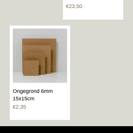
Gewaardeerd
€
23,50
5.00
uit 5
Ongegrond 6mm
15x15cm
€
2,35