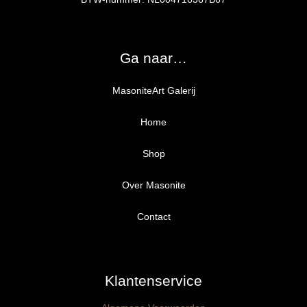
Ga naar…
MasoniteArt Galerij
Home
Shop
Over Masonite
Alle producten
Proefpakket
Contact
Ongegrond panelen
Klantenservice
Kant-en-Klaar panelen
3mm dik