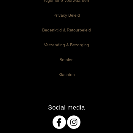
Algemene Voorwaarden
Ophangklaar panelen
6mm dik
3mm dik
Privacy Beleid
Maatwerk
6mm dik
Bedenktijd & Retourbeleid
Verzending & Bezorging
Betalen
Klachten
Social media