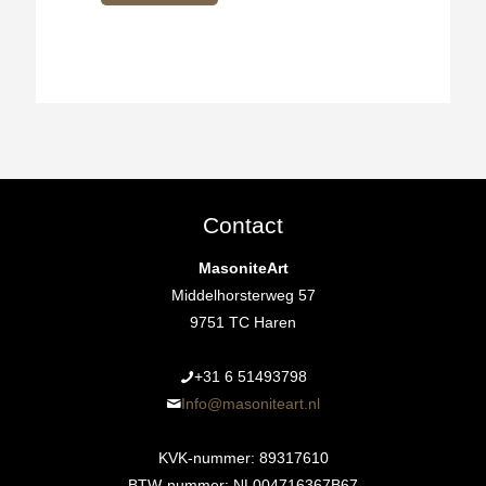
Contact
MasoniteArt
Middelhorsterweg 57
9751 TC Haren
+31 6 51493798‬
Info@masoniteart.nl
KVK-nummer: 89317610
BTW-nummer: NL004716367B67