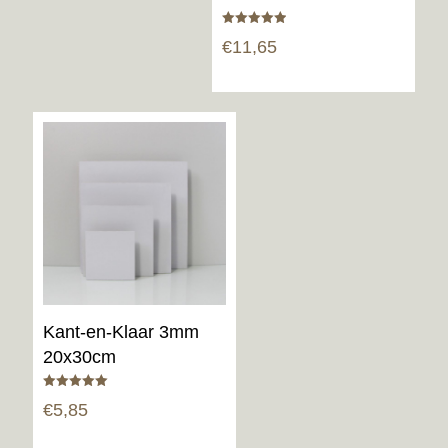
Gewaardeerd
€
11,65
5.00
uit 5
Kant-en-Klaar 3mm
20x30cm
Gewaardeerd
€
5,85
5.00
uit 5