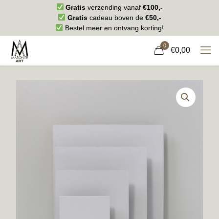
Gratis
verzending vanaf
€100,-
Gratis
cadeau boven de
€50,-
Bestel meer en ontvang korting!
0
€0,00