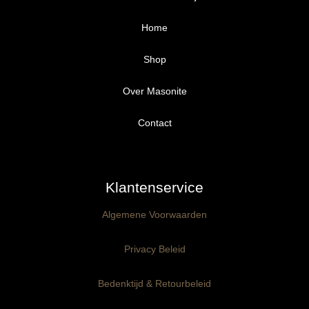
Home
Shop
Over Masonite
Alle producten
Proefpakket
Contact
Ongegrond panelen
Klantenservice
Kant-en-Klaar panelen
3mm dik
Algemene Voorwaarden
Ophangklaar panelen
6mm dik
3mm dik
Privacy Beleid
Maatwerk
6mm dik
Bedenktijd & Retourbeleid