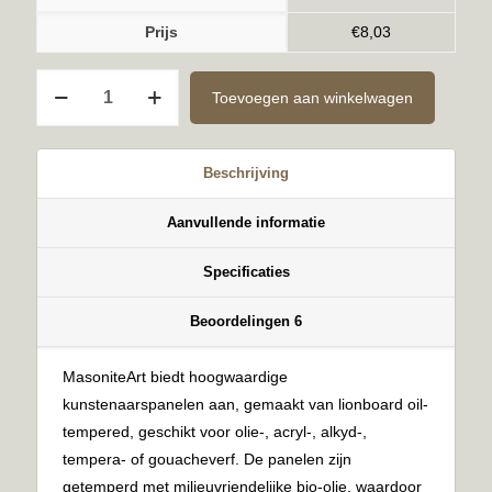
Prijs
€
8,03
Kant-
Toevoegen aan winkelwagen
en-
Klaar
6mm
Beschrijving
24x30cm
aantal
Aanvullende informatie
Specificaties
Beoordelingen
6
MasoniteArt biedt hoogwaardige
kunstenaarspanelen aan, gemaakt van lionboard oil-
tempered, geschikt voor olie-, acryl-, alkyd-,
tempera- of gouacheverf. De panelen zijn
getemperd met milieuvriendelijke bio-olie, waardoor