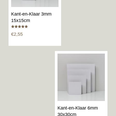
Kant-en-Klaar 3mm
15x15cm
Gewaardeerd
€
2,55
5.00
uit 5
Kant-en-Klaar 6mm
30x30cm