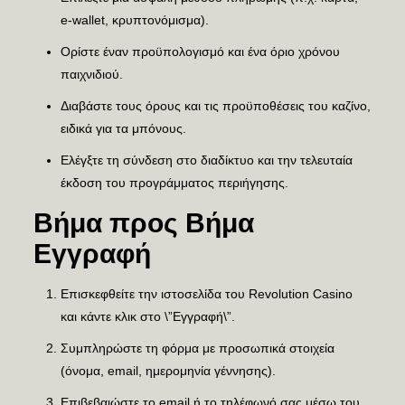
e-wallet, κρυπτονόμισμα).
Ορίστε έναν προϋπολογισμό και ένα όριο χρόνου
παιχνιδιού.
Διαβάστε τους όρους και τις προϋποθέσεις του καζίνο,
ειδικά για τα μπόνους.
Ελέγξτε τη σύνδεση στο διαδίκτυο και την τελευταία
έκδοση του προγράμματος περιήγησης.
Βήμα προς Βήμα
Εγγραφή
Επισκεφθείτε την ιστοσελίδα του Revolution Casino
και κάντε κλικ στο \”Εγγραφή\”.
Συμπληρώστε τη φόρμα με προσωπικά στοιχεία
(όνομα, email, ημερομηνία γέννησης).
Επιβεβαιώστε το email ή το τηλέφωνό σας μέσω του