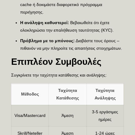
cache ή δοκιμάστε διαφορετικό πρόγραμμα
περιήγησης.
Η ανάληψη καθυστερεί:
Βεβαιωθείτε ότι έχετε
ολοκληρώσει την επαλήθευση ταυτότητας (KYC).
Πρόβλημα με το μπόνους:
Διαβάστε τους όρους –
πιθανόν να μην πληροίτε τις απαιτήσεις στοιχημάτων.
Επιπλέον Συμβουλές
Συγκρίνετε την ταχύτητα κατάθεσης και ανάληψης:
Ταχύτητα
Ταχύτητα
Μέθοδος
Κατάθεσης
Ανάληψης
3-5 εργάσιμες
Visa/Mastercard
Άμεση
ημέρες
Skrill/Neteller
Άμεση
1-24 ώρες