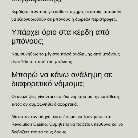
Κερδίζετε πόντους για κάθε στοίχημα, οι οποίοι μπορούν
να εξαργυρωθούν σε μπόνους ή δωρεάν περιστροφές.
Υπάρχει όριο στα κέρδη από
μπόνους;
Ναι, συνήθως το μέγιστο ποσό ανάληψης από μπόνους
είναι 10x το ποσό του μπόνους.
Μπορώ να κάνω ανάληψη σε
διαφορετικό νόμισμα;
Οι αναλήψεις γίνονται στο ίδιο νόμισμα με την κατάθεση,
εκτός αν συμφωνηθεί διαφορετικά.
Με αυτόν τον οδηγό, είστε έτοιμοι να ξεκινήσετε στο
Revolution Casino. Θυμηθείτε να παίζετε υπεύθυνα και να
διαβάζετε πάντα τους όρους.