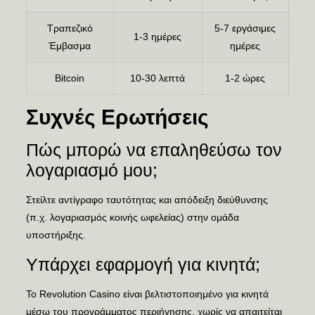
Τραπεζικό
5-7 εργάσιμες
1-3 ημέρες
Έμβασμα
ημέρες
Bitcoin
10-30 λεπτά
1-2 ώρες
Συχνές Ερωτήσεις
Πώς μπορώ να επαληθεύσω τον
λογαριασμό μου;
Στείλτε αντίγραφο ταυτότητας και απόδειξη διεύθυνσης
(π.χ. λογαριασμός κοινής ωφελείας) στην ομάδα
υποστήριξης.
Υπάρχει εφαρμογή για κινητά;
Το Revolution Casino είναι βελτιστοποιημένο για κινητά
μέσω του προγράμματος περιήγησης, χωρίς να απαιτείται