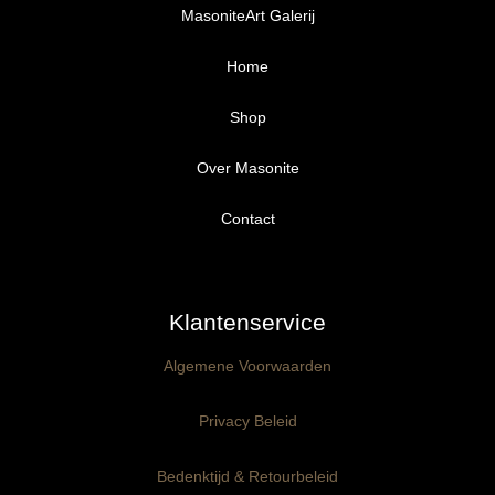
MasoniteArt Galerij
Home
Shop
Over Masonite
Alle producten
Proefpakket
Contact
Ongegrond panelen
Klantenservice
Kant-en-Klaar panelen
3mm dik
Algemene Voorwaarden
Ophangklaar panelen
6mm dik
3mm dik
Privacy Beleid
Maatwerk
6mm dik
Bedenktijd & Retourbeleid