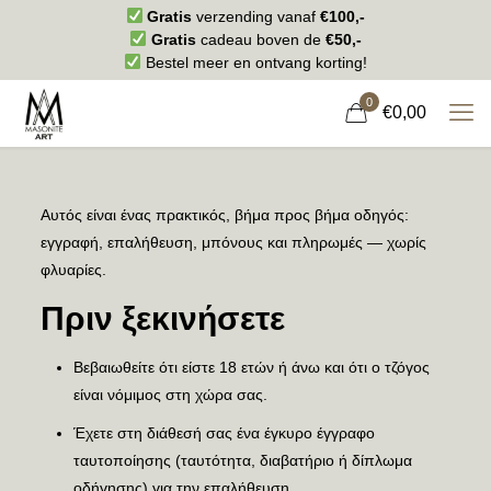
Gratis
verzending vanaf
€100,-
Gratis
cadeau boven de
€50,-
Bestel meer en ontvang korting!
0
€0,00
Αυτός είναι ένας πρακτικός, βήμα προς βήμα οδηγός:
εγγραφή, επαλήθευση, μπόνους και πληρωμές — χωρίς
φλυαρίες.
Πριν ξεκινήσετε
Βεβαιωθείτε ότι είστε 18 ετών ή άνω και ότι ο τζόγος
είναι νόμιμος στη χώρα σας.
Έχετε στη διάθεσή σας ένα έγκυρο έγγραφο
ταυτοποίησης (ταυτότητα, διαβατήριο ή δίπλωμα
οδήγησης) για την επαλήθευση.