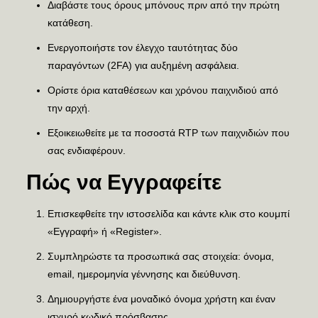
Διαβάστε τους όρους μπόνους πριν από την πρώτη
κατάθεση.
Ενεργοποιήστε τον έλεγχο ταυτότητας δύο
παραγόντων (2FA) για αυξημένη ασφάλεια.
Ορίστε όρια καταθέσεων και χρόνου παιχνιδιού από
την αρχή.
Εξοικειωθείτε με τα ποσοστά RTP των παιχνιδιών που
σας ενδιαφέρουν.
Πώς να Εγγραφείτε
Επισκεφθείτε την ιστοσελίδα και κάντε κλικ στο κουμπί
«Εγγραφή» ή «Register».
Συμπληρώστε τα προσωπικά σας στοιχεία: όνομα,
email, ημερομηνία γέννησης και διεύθυνση.
Δημιουργήστε ένα μοναδικό όνομα χρήστη και έναν
ισχυρό κωδικό πρόσβασης.