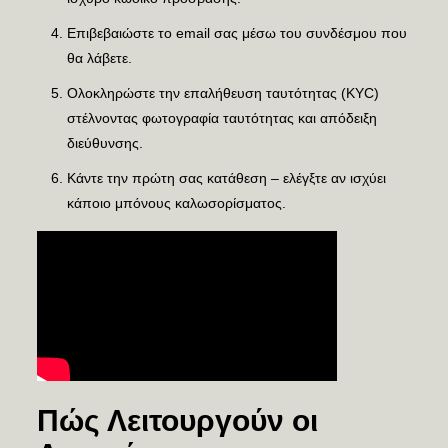
Επιβεβαιώστε το email σας μέσω του συνδέσμου που
θα λάβετε.
Ολοκληρώστε την επαλήθευση ταυτότητας (KYC)
στέλνοντας φωτογραφία ταυτότητας και απόδειξη
διεύθυνσης.
Κάντε την πρώτη σας κατάθεση – ελέγξτε αν ισχύει
κάποιο μπόνους καλωσορίσματος.
Πώς Λειτουργούν οι