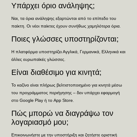
Υπάρχει όριο ανάληψης;
Ναι, τα όρια ανάληψης εξαρτώνται από το επίπεδο του
παίκτη. Οι νέοι παίκτες έχουν συνήθως χαμηλότερα όρια.
Ποιες γλώσσες υποστηρίζονται;
Η πλατφόρμα υποστηρίζει Αγγλικά, Γερμανικά, Ελληνικά και
άλλες ευρωπαϊκές γλώσσες.
Είναι διαθέσιμο για κινητά;
Το καζίνο είναι πλήρως βελτιστοποιημένο για κινητά μέσω
του προγράμματος περιήγησης – δεν υπάρχει εφαρμογή
στο Google Play ή το App Store.
Πώς μπορώ να διαγράψω τον
λογαριασμό μου;
Επικοινωνήστε με την υποστήριξη και ζητήστε οριστική