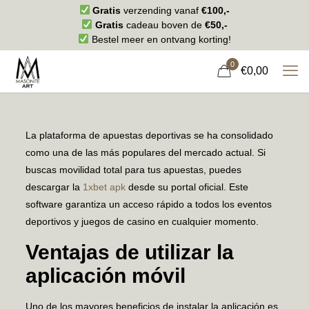
Gratis
verzending vanaf
€100,-
Gratis
cadeau boven de
€50,-
Bestel meer en ontvang korting!
0
€0,00
La plataforma de apuestas deportivas se ha consolidado
como una de las más populares del mercado actual. Si
buscas movilidad total para tus apuestas, puedes
descargar la
1xbet apk
desde su portal oficial. Este
software garantiza un acceso rápido a todos los eventos
deportivos y juegos de casino en cualquier momento.
Ventajas de utilizar la
aplicación móvil
Uno de los mayores beneficios de instalar la aplicación es