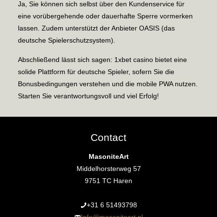
Ja, Sie können sich selbst über den Kundenservice für
eine vorübergehende oder dauerhafte Sperre vormerken
lassen. Zudem unterstützt der Anbieter OASIS (das
deutsche Spielerschutzsystem).
Abschließend lässt sich sagen: 1xbet casino bietet eine
solide Plattform für deutsche Spieler, sofern Sie die
Bonusbedingungen verstehen und die mobile PWA nutzen.
Starten Sie verantwortungsvoll und viel Erfolg!
Contact
MasoniteArt
Middelhorsterweg 57
9751 TC Haren
+31 6 51493798‬