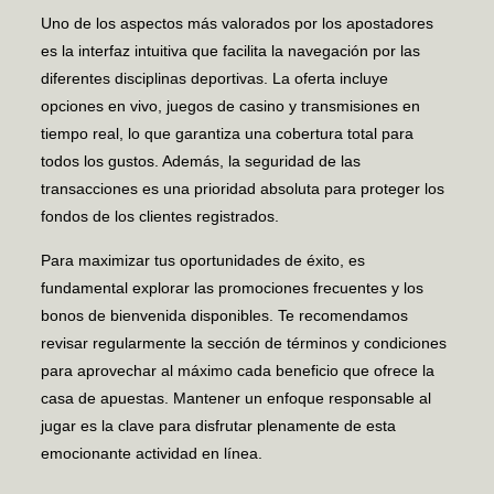
Uno de los aspectos más valorados por los apostadores
es la interfaz intuitiva que facilita la navegación por las
diferentes disciplinas deportivas. La oferta incluye
opciones en vivo, juegos de casino y transmisiones en
tiempo real, lo que garantiza una cobertura total para
todos los gustos. Además, la seguridad de las
transacciones es una prioridad absoluta para proteger los
fondos de los clientes registrados.
Para maximizar tus oportunidades de éxito, es
fundamental explorar las promociones frecuentes y los
bonos de bienvenida disponibles. Te recomendamos
revisar regularmente la sección de términos y condiciones
para aprovechar al máximo cada beneficio que ofrece la
casa de apuestas. Mantener un enfoque responsable al
jugar es la clave para disfrutar plenamente de esta
emocionante actividad en línea.