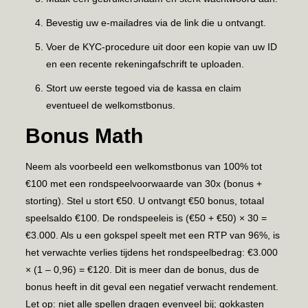
Bevestig uw e-mailadres via de link die u ontvangt.
Voer de KYC-procedure uit door een kopie van uw ID
en een recente rekeningafschrift te uploaden.
Stort uw eerste tegoed via de kassa en claim
eventueel de welkomstbonus.
Bonus Math
Neem als voorbeeld een welkomstbonus van 100% tot
€100 met een rondspeelvoorwaarde van 30x (bonus +
storting). Stel u stort €50. U ontvangt €50 bonus, totaal
speelsaldo €100. De rondspeeleis is (€50 + €50) × 30 =
€3.000. Als u een gokspel speelt met een RTP van 96%, is
het verwachte verlies tijdens het rondspeelbedrag: €3.000
× (1 – 0,96) = €120. Dit is meer dan de bonus, dus de
bonus heeft in dit geval een negatief verwacht rendement.
Let op: niet alle spellen dragen evenveel bij; gokkasten