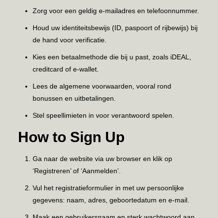
Zorg voor een geldig e-mailadres en telefoonnummer.
Houd uw identiteitsbewijs (ID, paspoort of rijbewijs) bij
de hand voor verificatie.
Kies een betaalmethode die bij u past, zoals iDEAL,
creditcard of e-wallet.
Lees de algemene voorwaarden, vooral rond
bonussen en uitbetalingen.
Stel speellimieten in voor verantwoord spelen.
How to Sign Up
Ga naar de website via uw browser en klik op
‘Registreren’ of ‘Aanmelden’.
Vul het registratieformulier in met uw persoonlijke
gegevens: naam, adres, geboortedatum en e-mail.
Maak een gebruikersnaam en sterk wachtwoord aan.