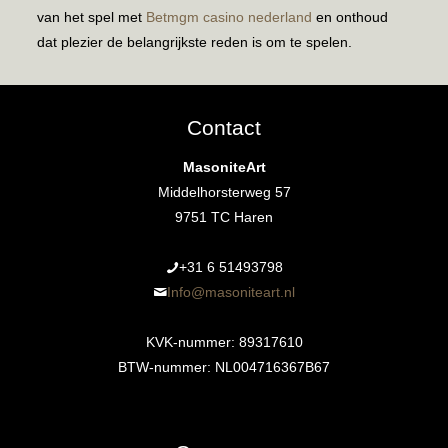
van het spel met
Betmgm casino nederland
en onthoud
dat plezier de belangrijkste reden is om te spelen.
Contact
MasoniteArt
Middelhorsterweg 57
9751 TC Haren
+31 6 51493798‬
Info@masoniteart.nl
KVK-nummer: 89317610
BTW-nummer: NL004716367B67