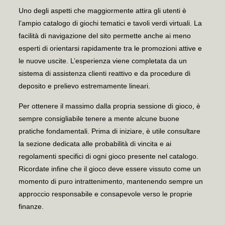
Uno degli aspetti che maggiormente attira gli utenti è
l’ampio catalogo di giochi tematici e tavoli verdi virtuali. La
facilità di navigazione del sito permette anche ai meno
esperti di orientarsi rapidamente tra le promozioni attive e
le nuove uscite. L’esperienza viene completata da un
sistema di assistenza clienti reattivo e da procedure di
deposito e prelievo estremamente lineari.
Per ottenere il massimo dalla propria sessione di gioco, è
sempre consigliabile tenere a mente alcune buone
pratiche fondamentali. Prima di iniziare, è utile consultare
la sezione dedicata alle probabilità di vincita e ai
regolamenti specifici di ogni gioco presente nel catalogo.
Ricordate infine che il gioco deve essere vissuto come un
momento di puro intrattenimento, mantenendo sempre un
approccio responsabile e consapevole verso le proprie
finanze.