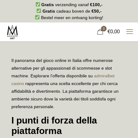
Gratis
verzending vanaf
€100,-
Gratis
cadeau boven de
€50,-
Bestel meer en ontvang korting!
0
€0,00
Il panorama del gioco online in Italia offre numerose
alternative per gli appassionati di scommesse e slot
machine. Esplorare l’offerta disponibile su
admiralbet
casino
rappresenta una scelta eccellente per chi cerca
affidabilità e divertimento. La piattaforma garantisce un
ambiente sicuro dove la varietà dei titoli soddisfa ogni
preferenza personale.
I punti di forza della
piattaforma