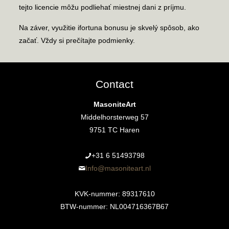
tejto licencie môžu podliehať miestnej dani z príjmu.
Na záver, využitie ifortuna bonusu je skvelý spôsob, ako
začať. Vždy si prečítajte podmienky.
Contact
MasoniteArt
Middelhorsterweg 57
9751 TC Haren
+31 6 51493798‬
Info@masoniteart.nl
KVK-nummer: 89317610
BTW-nummer: NL004716367B67