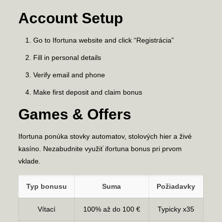
Account Setup
Go to Ifortuna website and click “Registrácia”
Fill in personal details
Verify email and phone
Make first deposit and claim bonus
Games & Offers
Ifortuna ponúka stovky automatov, stolových hier a živé
kasíno. Nezabudnite využiť ifortuna bonus pri prvom
vklade.
Typ bonusu
Suma
Požiadavky
Vítací
100% až do 100 €
Typicky x35