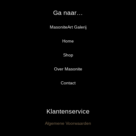
Ga naar…
MasoniteArt Galerij
Home
Shop
Over Masonite
Alle producten
Proefpakket
Contact
Ongegrond panelen
Klantenservice
Kant-en-Klaar panelen
3mm dik
Algemene Voorwaarden
Ophangklaar panelen
6mm dik
3mm dik