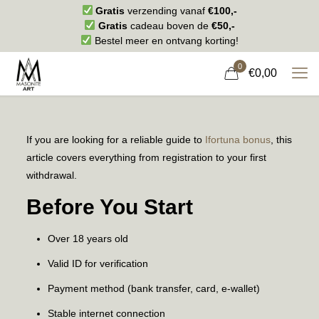
Gratis
verzending vanaf
€100,-
Gratis
cadeau boven de
€50,-
Bestel meer en ontvang korting!
0
€0,00
If you are looking for a reliable guide to
Ifortuna bonus
, this
article covers everything from registration to your first
withdrawal.
Before You Start
Over 18 years old
Valid ID for verification
Payment method (bank transfer, card, e-wallet)
Stable internet connection