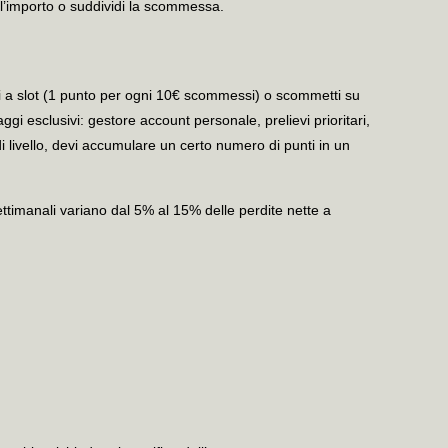
l’importo o suddividi la scommessa.
ochi a slot (1 punto per ogni 10€ scommessi) o scommetti su
gi esclusivi: gestore account personale, prelievi prioritari,
 di livello, devi accumulare un certo numero di punti in un
timanali variano dal 5% al 15% delle perdite nette a