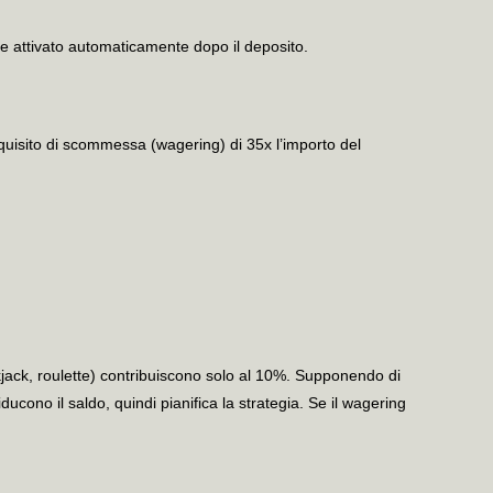
e attivato automaticamente dopo il deposito.
quisito di scommessa (wagering) di 35x l’importo del
ckjack, roulette) contribuiscono solo al 10%. Supponendo di
ducono il saldo, quindi pianifica la strategia. Se il wagering