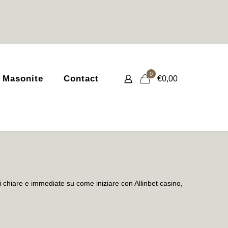
0
 Masonite
Contact
€0,00
 chiare e immediate su come iniziare con Allinbet casino,