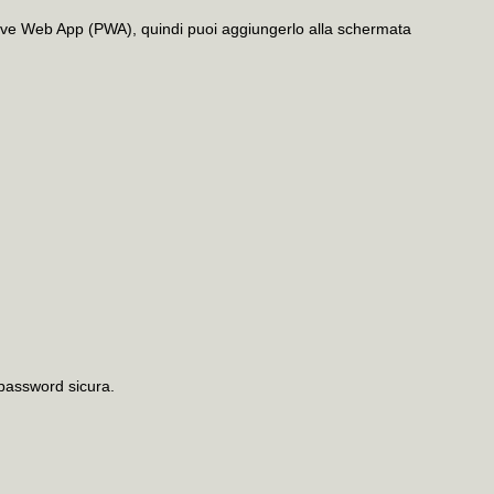
sive Web App (PWA), quindi puoi aggiungerlo alla schermata
 password sicura.