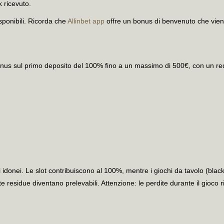
k ricevuto.
isponibili. Ricorda che
Allinbet app
offre un bonus di benvenuto che vien
bonus sul primo deposito del 100% fino a un massimo di 500€, con un re
 idonei. Le slot contribuiscono al 100%, mentre i giochi da tavolo (bla
 residue diventano prelevabili. Attenzione: le perdite durante il gioco ri