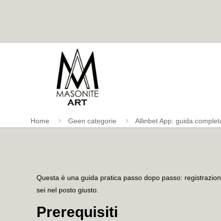
Home
Geen categorie
Allinbet App: guida comple
Questa è una guida pratica passo dopo passo: registrazione
sei nel posto giusto.
Prerequisiti