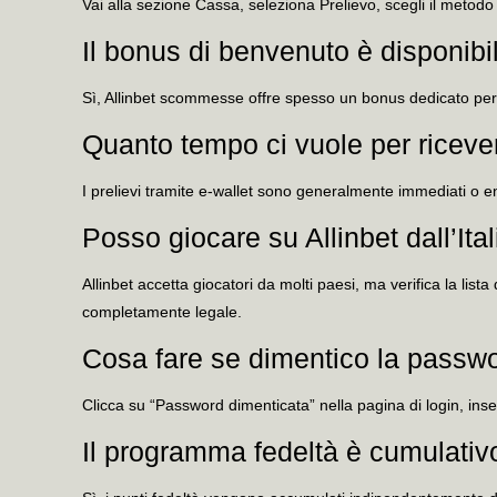
Vai alla sezione Cassa, seleziona Prelievo, scegli il metodo (
Il bonus di benvenuto è disponib
Sì, Allinbet scommesse offre spesso un bonus dedicato per i nu
Quanto tempo ci vuole per riceve
I prelievi tramite e-wallet sono generalmente immediati o entr
Posso giocare su Allinbet dall’Ita
Allinbet accetta giocatori da molti paesi, ma verifica la list
completamente legale.
Cosa fare se dimentico la passw
Clicca su “Password dimenticata” nella pagina di login, inser
Il programma fedeltà è cumulativ