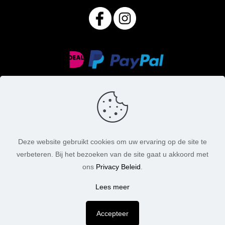
Deze website gebruikt cookies om uw ervaring op de site te
verbeteren. Bij het bezoeken van de site gaat u akkoord met
© MasoniteArt. Alle rechten voorbehouden. 2026 |
ons
Privacy Beleid
.
Webdesign:
Chuck's Webdesign
Lees meer
Accepteer
De waardering van www.masoniteart.nl/ bij
WebwinkelKeur Reviews