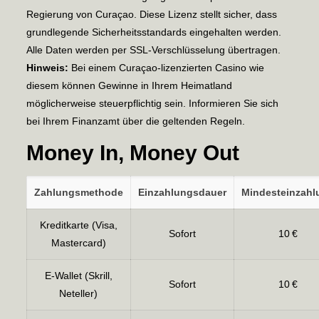
Regierung von Curaçao. Diese Lizenz stellt sicher, dass
grundlegende Sicherheitsstandards eingehalten werden.
Alle Daten werden per SSL‑Verschlüsselung übertragen.
Hinweis:
Bei einem Curaçao-lizenzierten Casino wie
diesem können Gewinne in Ihrem Heimatland
möglicherweise steuerpflichtig sein. Informieren Sie sich
bei Ihrem Finanzamt über die geltenden Regeln.
Money In, Money Out
Zahlungsmethode
Einzahlungsdauer
Mindesteinzahl
Kreditkarte (Visa,
Sofort
10 €
Mastercard)
E‑Wallet (Skrill,
Sofort
10 €
Neteller)