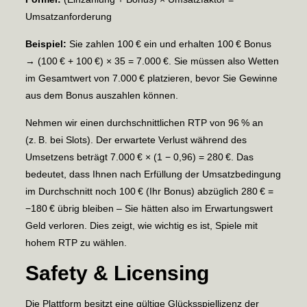
Umsatzanforderung
Beispiel:
Sie zahlen 100 € ein und erhalten 100 € Bonus
→ (100 € + 100 €) × 35 = 7.000 €. Sie müssen also Wetten
im Gesamtwert von 7.000 € platzieren, bevor Sie Gewinne
aus dem Bonus auszahlen können.
Nehmen wir einen durchschnittlichen RTP von 96 % an
(z. B. bei Slots). Der erwartete Verlust während des
Umsetzens beträgt 7.000 € × (1 − 0,96) = 280 €. Das
bedeutet, dass Ihnen nach Erfüllung der Umsatzbedingung
im Durchschnitt noch 100 € (Ihr Bonus) abzüglich 280 € =
−180 € übrig bleiben – Sie hätten also im Erwartungswert
Geld verloren. Dies zeigt, wie wichtig es ist, Spiele mit
hohem RTP zu wählen.
Safety & Licensing
Die Plattform besitzt eine gültige Glücksspiellizenz der