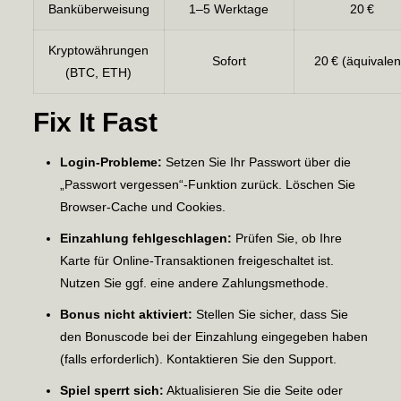
Banküberweisung
1–5 Werktage
20 €
Kryptowährungen
Sofort
20 € (äquivalen
(BTC, ETH)
Fix It Fast
Login-Probleme:
Setzen Sie Ihr Passwort über die
„Passwort vergessen“-Funktion zurück. Löschen Sie
Browser-Cache und Cookies.
Einzahlung fehlgeschlagen:
Prüfen Sie, ob Ihre
Karte für Online‑Transaktionen freigeschaltet ist.
Nutzen Sie ggf. eine andere Zahlungsmethode.
Bonus nicht aktiviert:
Stellen Sie sicher, dass Sie
den Bonuscode bei der Einzahlung eingegeben haben
(falls erforderlich). Kontaktieren Sie den Support.
Spiel sperrt sich:
Aktualisieren Sie die Seite oder