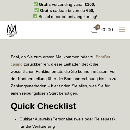
Gratis
verzending vanaf
€100,-
Gratis
cadeau boven de
€50,-
Bestel meer en ontvang korting!
0
€0,00
Egal, ob Sie zum ersten Mal kommen oder zu
BdmBet
casino
zurückkehren, dieser Leitfaden deckt die
wesentlichen Funktionen ab, die Sie kennen müssen. Von
der Kontoerstellung über die Bonusberechnung bis hin zu
Zahlungsmethoden – hier finden Sie alles, was Sie für
einen reibungslosen Start benötigen.
Quick Checklist
Gültiger Ausweis (Personalausweis oder Reisepass)
für die Verifizierung