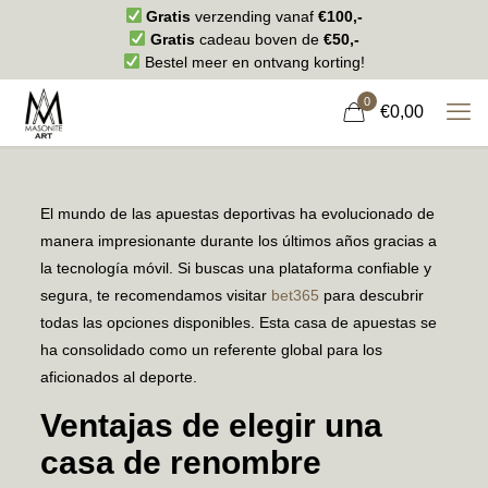
Gratis
verzending vanaf
€100,-
Gratis
cadeau boven de
€50,-
Bestel meer en ontvang korting!
0
€0,00
El mundo de las apuestas deportivas ha evolucionado de
manera impresionante durante los últimos años gracias a
la tecnología móvil. Si buscas una plataforma confiable y
segura, te recomendamos visitar
bet365
para descubrir
todas las opciones disponibles. Esta casa de apuestas se
ha consolidado como un referente global para los
aficionados al deporte.
Ventajas de elegir una
casa de renombre