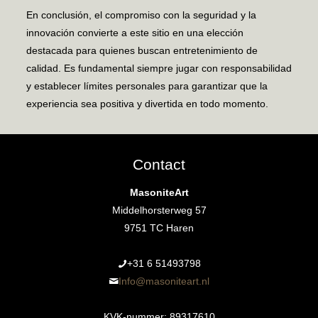
En conclusión, el compromiso con la seguridad y la
innovación convierte a este sitio en una elección
destacada para quienes buscan entretenimiento de
calidad. Es fundamental siempre jugar con responsabilidad
y establecer límites personales para garantizar que la
experiencia sea positiva y divertida en todo momento.
Contact
MasoniteArt
Middelhorsterweg 57
9751 TC Haren
+31 6 51493798‬
Info@masoniteart.nl
KVK-nummer: 89317610