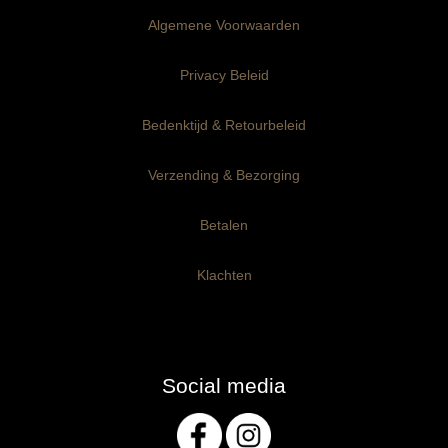
Algemene Voorwaarden
Ophangklaar panelen
6mm dik
3mm dik
Privacy Beleid
Maatwerk
6mm dik
Bedenktijd & Retourbeleid
Verzending & Bezorging
Betalen
Klachten
Social media