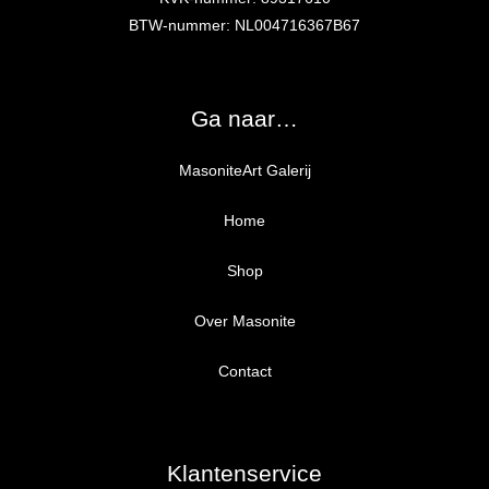
BTW-nummer: NL004716367B67
Ga naar…
MasoniteArt Galerij
Home
Shop
Over Masonite
Alle producten
Proefpakket
Contact
Ongegrond panelen
Klantenservice
Kant-en-Klaar panelen
3mm dik