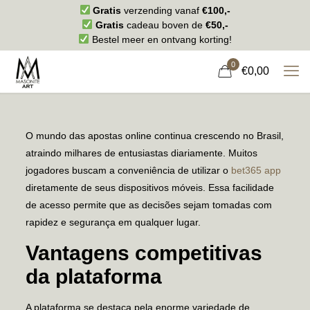
Gratis
verzending vanaf
€100,-
Gratis
cadeau boven de
€50,-
Bestel meer en ontvang korting!
0
€0,00
O mundo das apostas online continua crescendo no Brasil,
atraindo milhares de entusiastas diariamente. Muitos
jogadores buscam a conveniência de utilizar o
bet365 app
diretamente de seus dispositivos móveis. Essa facilidade
de acesso permite que as decisões sejam tomadas com
rapidez e segurança em qualquer lugar.
Vantagens competitivas
da plataforma
A plataforma se destaca pela enorme variedade de