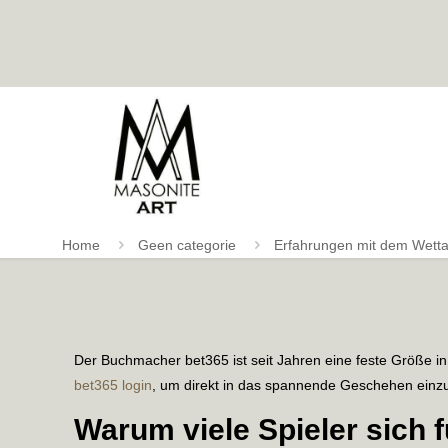
Home
Geen categorie
Erfahrungen mit dem Wetta
Der Buchmacher bet365 ist seit Jahren eine feste Größe in 
bet365 login
, um direkt in das spannende Geschehen einz
Warum viele Spieler sich 