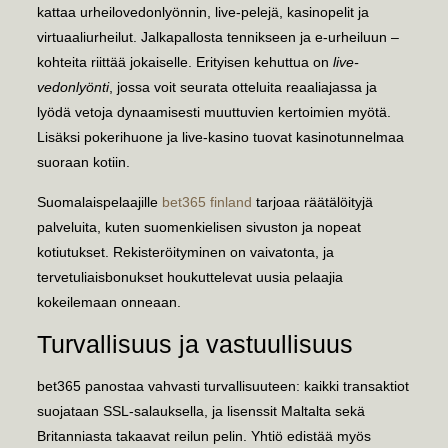
kattaa urheilovedonlyönnin, live-pelejä, kasinopelit ja
virtuaaliurheilut. Jalkapallosta tennikseen ja e-urheiluun –
kohteita riittää jokaiselle. Erityisen kehuttua on
live-
vedonlyönti
, jossa voit seurata otteluita reaaliajassa ja
lyödä vetoja dynaamisesti muuttuvien kertoimien myötä.
Lisäksi pokerihuone ja live-kasino tuovat kasinotunnelmaa
suoraan kotiin.
Suomalaispelaajille
bet365 finland
tarjoaa räätälöityjä
palveluita, kuten suomenkielisen sivuston ja nopeat
kotiutukset. Rekisteröityminen on vaivatonta, ja
tervetuliaisbonukset houkuttelevat uusia pelaajia
kokeilemaan onneaan.
Turvallisuus ja vastuullisuus
bet365 panostaa vahvasti turvallisuuteen: kaikki transaktiot
suojataan SSL-salauksella, ja lisenssit Maltalta sekä
Britanniasta takaavat reilun pelin. Yhtiö edistää myös