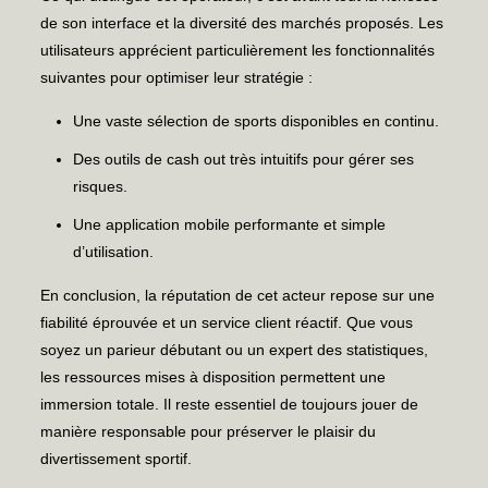
de son interface et la diversité des marchés proposés. Les
utilisateurs apprécient particulièrement les fonctionnalités
suivantes pour optimiser leur stratégie :
Une vaste sélection de sports disponibles en continu.
Des outils de cash out très intuitifs pour gérer ses
risques.
Une application mobile performante et simple
d’utilisation.
En conclusion, la réputation de cet acteur repose sur une
fiabilité éprouvée et un service client réactif. Que vous
soyez un parieur débutant ou un expert des statistiques,
les ressources mises à disposition permettent une
immersion totale. Il reste essentiel de toujours jouer de
manière responsable pour préserver le plaisir du
divertissement sportif.