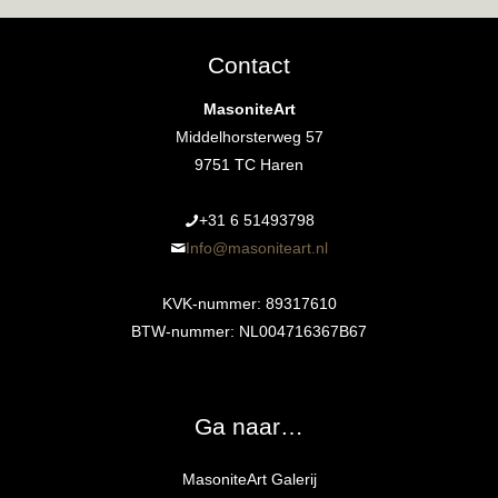
Contact
MasoniteArt
Middelhorsterweg 57
9751 TC Haren
+31 6 51493798‬
Info@masoniteart.nl
KVK-nummer: 89317610
BTW-nummer: NL004716367B67
Ga naar…
MasoniteArt Galerij