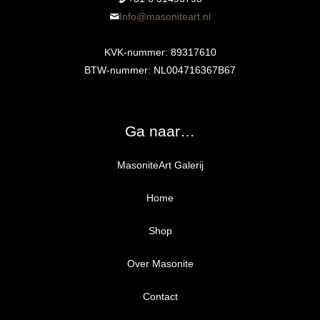
Info@masoniteart.nl
KVK-nummer: 89317610
BTW-nummer: NL004716367B67
Ga naar…
MasoniteArt Galerij
Home
Shop
Over Masonite
Alle producten
Proefpakket
Contact