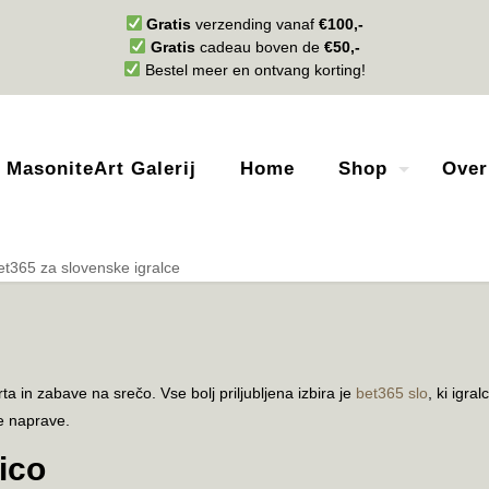
Gratis
verzending vanaf
€100,-
Gratis
cadeau boven de
€50,-
Bestel meer en ontvang korting!
MasoniteArt Galerij
Home
Shop
Over
et365 za slovenske igralce
rta in zabave na srečo. Vse bolj priljubljena izbira je
bet365 slo
, ki igra
ne naprave.
nico