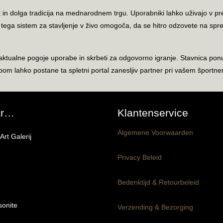
in dolga tradicija na mednarodnem trgu. Uporabniki lahko uživajo v preno
eg tega sistem za stavljenje v živo omogoča, da se hitro odzovete na
 aktualne pogoje uporabe in skrbeti za odgovorno igranje. Stavnica ponu
 lahko postane ta spletni portal zanesljiv partner pri vašem športnem s
ar…
Klantenservice
Algemene Voorwaarden
rt Galerij
Privacy Beleid
Bedenktijd & Retourbeleid
onite
producten
Verzending & Bezorging