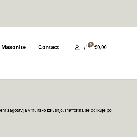
0
 Masonite
Contact
€0,00
lcem zagotavlja vrhunsko izkušnjo. Platforma se odlikuje po