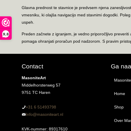
Glavna prednost te stavnice je predvsem njena zanesljivost 
vmesniku, ki olajša navigacijo med stavnimi dogodki. Pol
uspeh.
Preden začnete z igranjem, je vedno priporočljivo preveriti
9,8
pomaga ohranjati proračun pod nadzorom. S pravim pristopom
Contact
Ga na
MasoniteArt
MasoniteA
Middelhorsterweg 57
9751 TC Haren
Home
+31 6 51493798‬
Shop
Info@masoniteart.nl
Over Mas
Alle 
KVK-nummer: 89317610