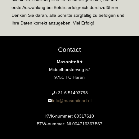
erste Auszahlung bei Betclic erfolgreich durchzuführen.
Denken Sie daran, alle Schritte sorgfältig zu befolgen und
Ihre Daten korrekt anzugeben. Viel Erfolg!
Contact
MasoniteArt
Middelhorsterweg 57
9751 TC Haren
+31 6 51493798‬
Info@masoniteart.nl
KVK-nummer: 89317610
BTW-nummer: NL004716367B67