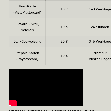
Kreditkarte
10 €
1–3 Werktag
(Visa/Mastercard)
E-Wallet (Skrill,
10 €
24 Stunden
Neteller)
Banküberweisung
20 €
3–5 Werktag
Prepaid-Karten
Nicht für
10 €
(Paysafecard)
Auszahlunge
Mit dieser Anleitung sind Sie bestens gerüstet, um Ihre