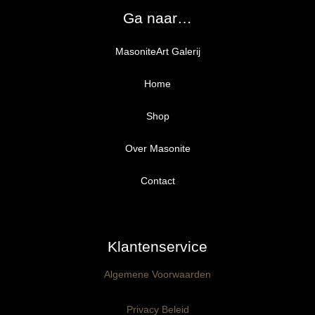
Ga naar…
MasoniteArt Galerij
Home
Shop
Over Masonite
Alle producten
Proefpakket
Contact
Ongegrond panelen
Klantenservice
Kant-en-Klaar panelen
3mm dik
Algemene Voorwaarden
Ophangklaar panelen
6mm dik
3mm dik
Privacy Beleid
Maatwerk
6mm dik