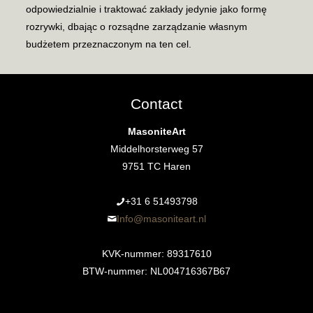
odpowiedzialnie i traktować zakłady jedynie jako formę
rozrywki, dbając o rozsądne zarządzanie własnym
budżetem przeznaczonym na ten cel.
Contact
MasoniteArt
Middelhorsterweg 57
9751 TC Haren
+31 6 51493798‬
Info@masoniteart.nl
KVK-nummer: 89317610
BTW-nummer: NL004716367B67