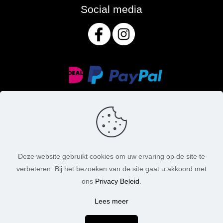
Social media
Deze website gebruikt cookies om uw ervaring op de site te
verbeteren. Bij het bezoeken van de site gaat u akkoord met
© MasoniteArt. Alle rechten voorbehouden. 2026 |
ons
Privacy Beleid
.
Webdesign:
Chuck's Webdesign
Lees meer