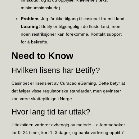
innskudd, og at du oppfyller kriteriene (f.eks.
minimumsinnskudd).
Problem:
Jeg får ikke tilgang til casinoet fra mitt land.
Løsning:
Betify er tilgjengelig i de fleste land, men
noen restriksjoner kan forekomme. Kontakt support
for å bekrefte.
Need to Know
Hvilken lisens har Betify?
Casinoet er lisensiert av Curacao eGaming. Dette betyr at
det følger visse regulatoriske standarder, men gevinster
kan være skattepliktige i Norge.
Hvor lang tid tar uttak?
Uttakstiden varierer avhengig av metode – e-lommebøker
tar 0–24 timer, kort 1–3 dager, og bankoverføring opptil 7