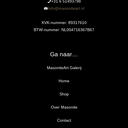
+31 6 51493798‬
Info@masoniteart.nl
KVK-nummer: 89317610
BTW-nummer: NL004716367B67
Ga naar…
MasoniteArt Galerij
Home
Shop
Over Masonite
Alle producten
Proefpakket
Contact