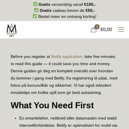
Gratis
verzending vanaf
€100,-
Gratis
cadeau boven de
€50,-
Bestel meer en ontvang korting!
0
€0,00
Before you register at
Betify application
, take five minutes
to read this guide — it could save you time and money.
Denne guiden gir deg en komplett oversikt over hvordan
du kommer i gang med Betify, fra registrering til uttak, med
fokus på bonusvilkår og sikkerhet. Vi har også inkludert
innsidetips om hvilke spill som gir best avkastning.
What You Need First
En smarttelefon, nettbrett eller datamaskin med stabil
internettforbindelse. Betify er optimalisert for mobil via