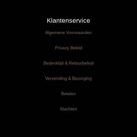
Ongegrond panelen
Klantenservice
Kant-en-Klaar panelen
3mm dik
Algemene Voorwaarden
Ophangklaar panelen
6mm dik
3mm dik
Privacy Beleid
Maatwerk
6mm dik
Bedenktijd & Retourbeleid
Verzending & Bezorging
Betalen
Klachten