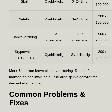
Skrill
Øyeblikkelig
0–24 timer
100 000
200 /
Neteller
Øyeblikkelig
0–24 timer
100 000
1–3
3–7
500 /
Bankoverføring
virkedager
virkedager
200 000
Kryptovaluta
200 /
Øyeblikkelig
Øyeblikkelig
(BTC, ETH)
200 000
Merk: Uttak kan kreve ekstra verifisering. Det er ofte et
maksbeløp per uttak, og du bør alltid sjekke gebyrer for
den enkelte metoden.
Common Problems &
Fixes