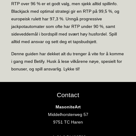
RTP over 96 % er et godt valg, men sjekk alltid spillinfo.
Blackjack med optimal strategi gir en RTP på 99,5 %, og
europeisk rulett har 97,3 %. Unngå progressive
jackpotautomater som ofte har RTP under 90 %, samt
sideveddemål i bordspill med svært høy husfordel. Spill
alltid med ansvar og sett deg et tapsbudsjett.
Denne guiden har dekket alt du trenger å vite for å komme
i gang med Betify. Husk å lese vilkårene nøye, spesielt for
bonuser, og spill ansvarlig. Lykke til!
Contact
MasoniteArt
Middelhorsterweg 57
9751 TC Haren