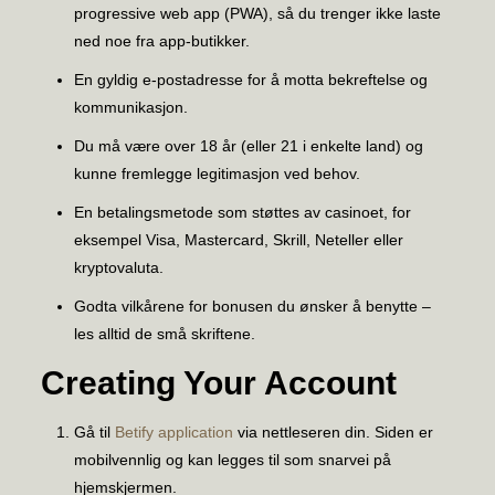
progressive web app (PWA), så du trenger ikke laste
ned noe fra app-butikker.
En gyldig e-postadresse for å motta bekreftelse og
kommunikasjon.
Du må være over 18 år (eller 21 i enkelte land) og
kunne fremlegge legitimasjon ved behov.
En betalingsmetode som støttes av casinoet, for
eksempel Visa, Mastercard, Skrill, Neteller eller
kryptovaluta.
Godta vilkårene for bonusen du ønsker å benytte –
les alltid de små skriftene.
Creating Your Account
Gå til
Betify application
via nettleseren din. Siden er
mobilvennlig og kan legges til som snarvei på
hjemskjermen.