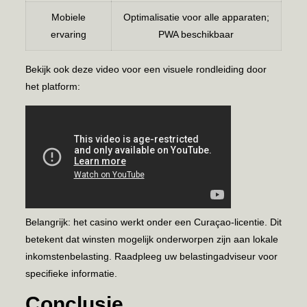
Mobiele
Optimalisatie voor alle apparaten;
ervaring
PWA beschikbaar
Bekijk ook deze video voor een visuele rondleiding door
het platform:
Belangrijk: het casino werkt onder een Curaçao-licentie. Dit
betekent dat winsten mogelijk onderworpen zijn aan lokale
inkomstenbelasting. Raadpleeg uw belastingadviseur voor
specifieke informatie.
Conclusie