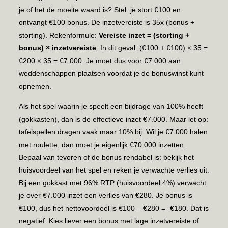
je of het de moeite waard is? Stel: je stort €100 en
ontvangt €100 bonus. De inzetvereiste is 35x (bonus +
storting). Rekenformule:
Vereiste inzet = (storting +
bonus) × inzetvereiste
. In dit geval: (€100 + €100) × 35 =
€200 × 35 = €7.000. Je moet dus voor €7.000 aan
weddenschappen plaatsen voordat je de bonuswinst kunt
opnemen.
Als het spel waarin je speelt een bijdrage van 100% heeft
(gokkasten), dan is de effectieve inzet €7.000. Maar let op:
tafelspellen dragen vaak maar 10% bij. Wil je €7.000 halen
met roulette, dan moet je eigenlijk €70.000 inzetten.
Bepaal van tevoren of de bonus rendabel is: bekijk het
huisvoordeel van het spel en reken je verwachte verlies uit.
Bij een gokkast met 96% RTP (huisvoordeel 4%) verwacht
je over €7.000 inzet een verlies van €280. Je bonus is
€100, dus het nettovoordeel is €100 – €280 = -€180. Dat is
negatief. Kies liever een bonus met lage inzetvereiste of