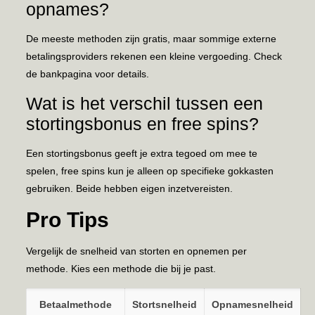
opnames?
De meeste methoden zijn gratis, maar sommige externe
betalingsproviders rekenen een kleine vergoeding. Check
de bankpagina voor details.
Wat is het verschil tussen een
stortingsbonus en free spins?
Een stortingsbonus geeft je extra tegoed om mee te
spelen, free spins kun je alleen op specifieke gokkasten
gebruiken. Beide hebben eigen inzetvereisten.
Pro Tips
Vergelijk de snelheid van storten en opnemen per
methode. Kies een methode die bij je past.
Betaalmethode
Stortsnelheid
Opnamesnelheid