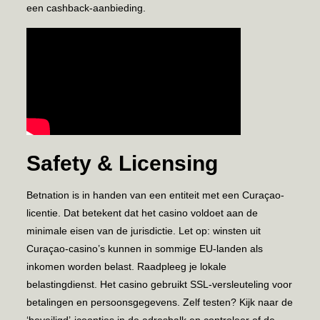
een cashback-aanbieding.
Safety & Licensing
Betnation is in handen van een entiteit met een Curaçao-
licentie. Dat betekent dat het casino voldoet aan de
minimale eisen van de jurisdictie. Let op: winsten uit
Curaçao-casino’s kunnen in sommige EU-landen als
inkomen worden belast. Raadpleeg je lokale
belastingdienst. Het casino gebruikt SSL-versleuteling voor
betalingen en persoonsgegevens. Zelf testen? Kijk naar de