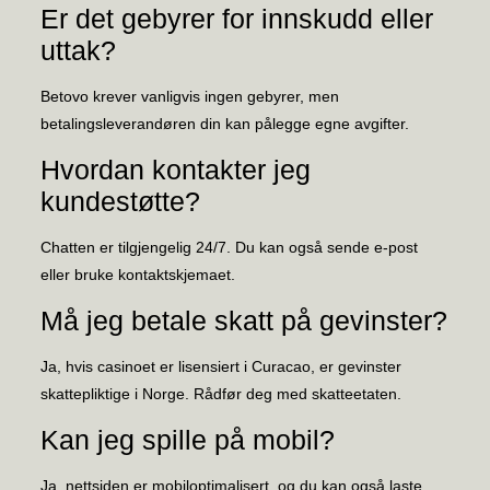
Er det gebyrer for innskudd eller
uttak?
Betovo krever vanligvis ingen gebyrer, men
betalingsleverandøren din kan pålegge egne avgifter.
Hvordan kontakter jeg
kundestøtte?
Chatten er tilgjengelig 24/7. Du kan også sende e-post
eller bruke kontaktskjemaet.
Må jeg betale skatt på gevinster?
Ja, hvis casinoet er lisensiert i Curacao, er gevinster
skattepliktige i Norge. Rådfør deg med skatteetaten.
Kan jeg spille på mobil?
Ja, nettsiden er mobiloptimalisert, og du kan også laste