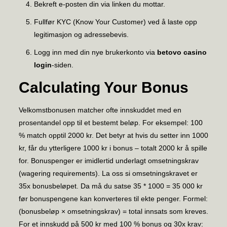
Bekreft e-posten din via linken du mottar.
Fullfør KYC (Know Your Customer) ved å laste opp
legitimasjon og adressebevis.
Logg inn med din nye brukerkonto via
betovo casino
login
-siden.
Calculating Your Bonus
Velkomstbonusen matcher ofte innskuddet med en
prosentandel opp til et bestemt beløp. For eksempel: 100
% match opptil 2000 kr. Det betyr at hvis du setter inn 1000
kr, får du ytterligere 1000 kr i bonus – totalt 2000 kr å spille
for. Bonuspenger er imidlertid underlagt omsetningskrav
(wagering requirements). La oss si omsetningskravet er
35x bonusbeløpet. Da må du satse 35 * 1000 = 35 000 kr
før bonuspengene kan konverteres til ekte penger. Formel:
(bonusbeløp × omsetningskrav) = total innsats som kreves.
For et innskudd på 500 kr med 100 % bonus og 30x krav: