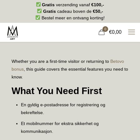
Gratis
verzending vanaf
€100,-
Gratis
cadeau boven de
€50,-
Bestel meer en ontvang korting!
0
€0,00
Whether you are a first-time visitor or returning to
Betovo
bonus
, this guide covers the essential features you need to
know.
What You Need First
En gyldig e-postadresse for registrering og
bekreftelse.
Et mobilnummer for ekstra sikkerhet og
kommunikasjon.