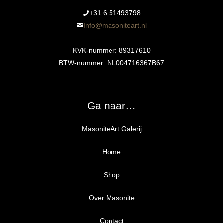
+31 6 51493798‬
Info@masoniteart.nl
KVK-nummer: 89317610
BTW-nummer: NL004716367B67
Ga naar…
MasoniteArt Galerij
Home
Shop
Over Masonite
Alle producten
Proefpakket
Contact