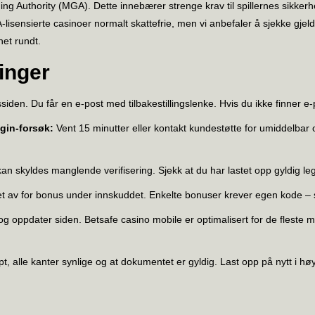
g Authority (MGA). Dette innebærer strenge krav til spillernes sikkerhe
A-lisensierte casinoer normalt skattefrie, men vi anbefaler å sjekke gj
net rundt.
inger
iden. Du får en e-post med tilbakestillingslenke. Hvis du ikke finner 
ogin-forsøk:
Vent 15 minutter eller kontakt kundestøtte for umiddelba
an skyldes manglende verifisering. Sjekk at du har lastet opp gyldig l
et av for bonus under innskuddet. Enkelte bonuser krever egen kode – sj
g oppdater siden. Betsafe casino mobile er optimalisert for de fleste
rpt, alle kanter synlige og at dokumentet er gyldig. Last opp på nytt i h