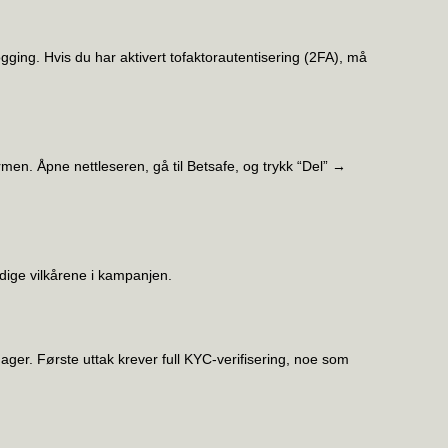
ging. Hvis du har aktivert tofaktorautentisering (2FA), må
men. Åpne nettleseren, gå til Betsafe, og trykk “Del” →
ndige vilkårene i kampanjen.
ager. Første uttak krever full KYC-verifisering, noe som