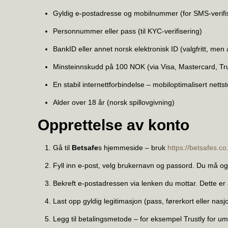
Gyldig e-postadresse og mobilnummer (for SMS-verifi
Personnummer eller pass (til KYC-verifisering)
BankID eller annet norsk elektronisk ID (valgfritt, men 
Minsteinnskudd på 100 NOK (via Visa, Mastercard, Trust
En stabil internettforbindelse – mobiloptimalisert netts
Alder over 18 år (norsk spillovgivning)
Opprettelse av konto
Gå til
Betsafe
s hjemmeside – bruk
https://betsafes.co
Fyll inn e-post, velg brukernavn og passord. Du må o
Bekreft e-postadressen via lenken du mottar. Dette er
Last opp gyldig legitimasjon (pass, førerkort eller nasj
Legg til betalingsmetode – for eksempel Trustly for 