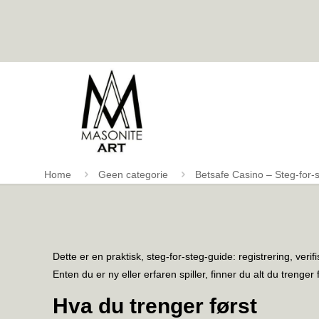
Home
Geen categorie
Betsafe Casino – Steg-for-s
Dette er en praktisk, steg-for-steg-guide: registrering, veri
Enten du er ny eller erfaren spiller, finner du alt du treng
Hva du trenger først