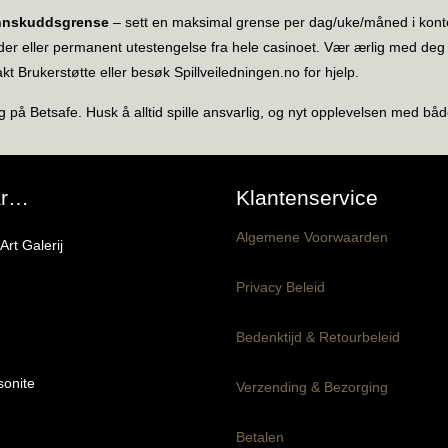
nnskuddsgrense
– sett en maksimal grense per dag/uke/måned i ko
r eller permanent utestengelse fra hele casinoet. Vær ærlig med deg s
 Brukerstøtte eller besøk Spillveiledningen.no for hjelp.
å Betsafe. Husk å alltid spille ansvarlig, og nyt opplevelsen med både 
ar…
Klantenservice
Algemene Voorwaarden
rt Galerij
Privacy Beleid
Bedenktijd & Retourbeleid
onite
producten
Verzending & Bezorging
pakket
Betalen