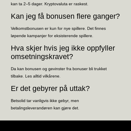
kan ta 2–5 dager. Kryptovaluta er raskest.
Kan jeg få bonusen flere ganger?
Velkomstbonusen er kun for nye spillere. Det finnes
løpende kampanjer for eksisterende spillere.
Hva skjer hvis jeg ikke oppfyller
omsetningskravet?
Da kan bonusen og gevinster fra bonuser bli trukket
tilbake. Les alltid vilkårene.
Er det gebyrer på uttak?
Betsolid tar vanligvis ikke gebyr, men
betalingsleverandøren kan gjøre det.