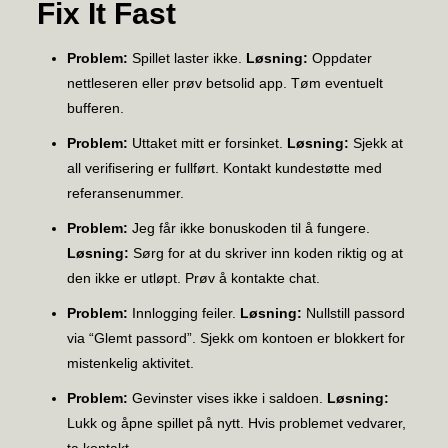
Fix It Fast
Problem:
Spillet laster ikke.
Løsning:
Oppdater
nettleseren eller prøv betsolid app. Tøm eventuelt
bufferen.
Problem:
Uttaket mitt er forsinket.
Løsning:
Sjekk at
all verifisering er fullført. Kontakt kundestøtte med
referansenummer.
Problem:
Jeg får ikke bonuskoden til å fungere.
Løsning:
Sørg for at du skriver inn koden riktig og at
den ikke er utløpt. Prøv å kontakte chat.
Problem:
Innlogging feiler.
Løsning:
Nullstill passord
via “Glemt passord”. Sjekk om kontoen er blokkert for
mistenkelig aktivitet.
Problem:
Gevinster vises ikke i saldoen.
Løsning:
Lukk og åpne spillet på nytt. Hvis problemet vedvarer,