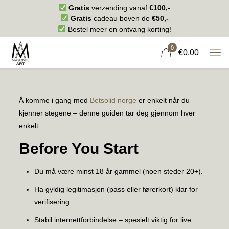
Gratis
verzending vanaf
€100,-
Gratis
cadeau boven de
€50,-
Bestel meer en ontvang korting!
0
€0,00
Å komme i gang med
Betsolid norge
er enkelt når du
kjenner stegene – denne guiden tar deg gjennom hver
enkelt.
Before You Start
Du må være minst 18 år gammel (noen steder 20+).
Ha gyldig legitimasjon (pass eller førerkort) klar for
verifisering.
Stabil internettforbindelse – spesielt viktig for live