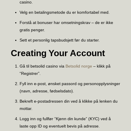
casino.
Velg en betalingsmetode du er komfortabel med.
Forstå at bonuser har omsetningskrav – de er ikke
gratis penger.
Sett et personlig tapsbudsjett før du starter.
Creating Your Account
Gå til betsolid casino via
Betsolid norge
– klikk på
“Registrer”.
Fyll inn e-post, ønsket passord og personopplysninger
(navn, adresse, fødselsdato).
Bekreft e-postadressen din ved å klikke på lenken du
mottar.
Logg inn og fullfør “Kjenn din kunde” (KYC) ved å
laste opp ID og eventuelt bevis på adresse.