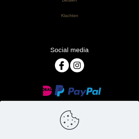
Betalen
Klachten
Social media