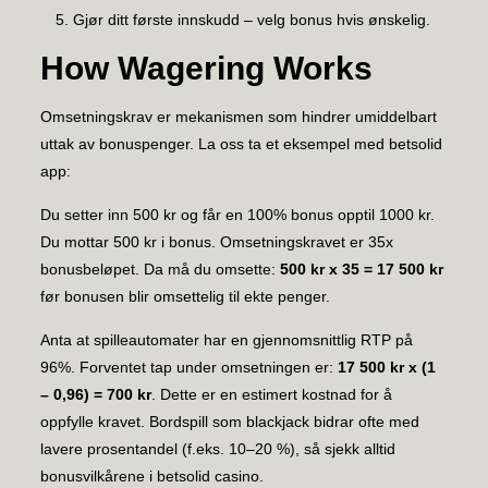
Gjør ditt første innskudd – velg bonus hvis ønskelig.
How Wagering Works
Omsetningskrav er mekanismen som hindrer umiddelbart
uttak av bonuspenger. La oss ta et eksempel med betsolid
app:
Du setter inn 500 kr og får en 100% bonus opptil 1000 kr.
Du mottar 500 kr i bonus. Omsetningskravet er 35x
bonusbeløpet. Da må du omsette:
500 kr x 35 = 17 500 kr
før bonusen blir omsettelig til ekte penger.
Anta at spilleautomater har en gjennomsnittlig RTP på
96%. Forventet tap under omsetningen er:
17 500 kr x (1
– 0,96) = 700 kr
. Dette er en estimert kostnad for å
oppfylle kravet. Bordspill som blackjack bidrar ofte med
lavere prosentandel (f.eks. 10–20 %), så sjekk alltid
bonusvilkårene i betsolid casino.