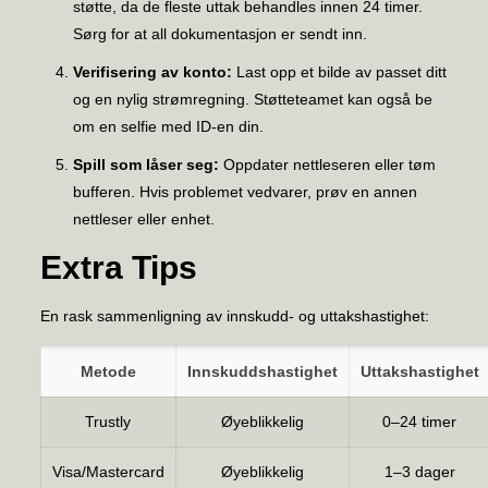
støtte, da de fleste uttak behandles innen 24 timer.
Sørg for at all dokumentasjon er sendt inn.
Verifisering av konto:
Last opp et bilde av passet ditt
og en nylig strømregning. Støtteteamet kan også be
om en selfie med ID-en din.
Spill som låser seg:
Oppdater nettleseren eller tøm
bufferen. Hvis problemet vedvarer, prøv en annen
nettleser eller enhet.
Extra Tips
En rask sammenligning av innskudd- og uttakshastighet:
Metode
Innskuddshastighet
Uttakshastighet
Trustly
Øyeblikkelig
0–24 timer
Visa/Mastercard
Øyeblikkelig
1–3 dager