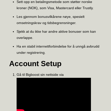
Sett opp en betalingsmetode som støtter norske
kroner (NOK), som Visa, Mastercard eller Trustly.
Les gjennom bonusvilkårene nøye, spesielt
omsetningskrav og tidsbegrensninger.
Sjekk at du ikke har andre aktive bonuser som kan
overlappe.
Ha en stabil internettforbindelse for å unngå avbrudd
under registrering.
Account Setup
Gå til Bigboost sin nettside via