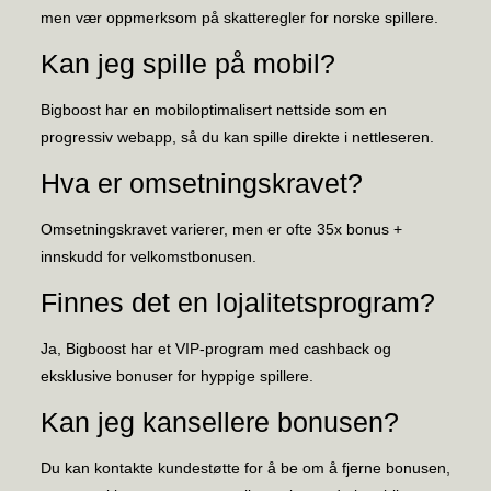
men vær oppmerksom på skatteregler for norske spillere.
Kan jeg spille på mobil?
Bigboost har en mobiloptimalisert nettside som en
progressiv webapp, så du kan spille direkte i nettleseren.
Hva er omsetningskravet?
Omsetningskravet varierer, men er ofte 35x bonus +
innskudd for velkomstbonusen.
Finnes det en lojalitetsprogram?
Ja, Bigboost har et VIP-program med cashback og
eksklusive bonuser for hyppige spillere.
Kan jeg kansellere bonusen?
Du kan kontakte kundestøtte for å be om å fjerne bonusen,