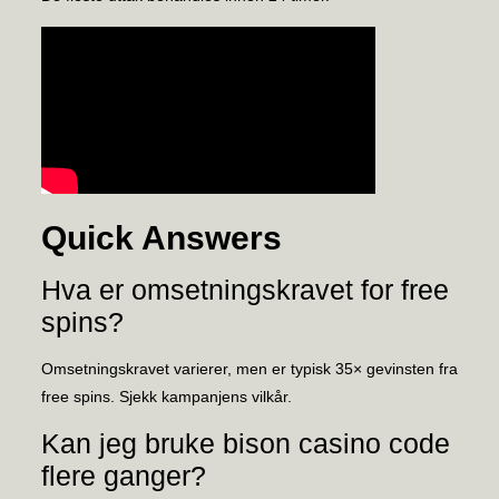
Quick Answers
Hva er omsetningskravet for free
spins?
Omsetningskravet varierer, men er typisk 35× gevinsten fra
free spins. Sjekk kampanjens vilkår.
Kan jeg bruke bison casino code
flere ganger?