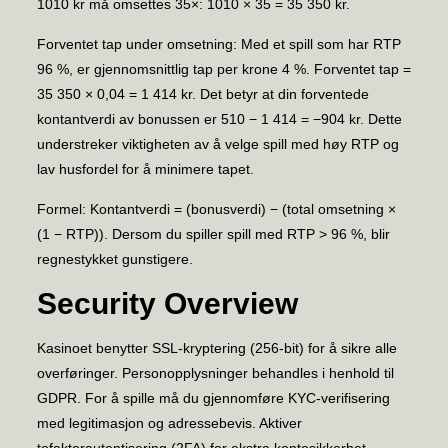
1010 kr må omsettes 35×: 1010 × 35 = 35 350 kr.
Forventet tap under omsetning: Med et spill som har RTP
96 %, er gjennomsnittlig tap per krone 4 %. Forventet tap =
35 350 × 0,04 = 1 414 kr. Det betyr at din forventede
kontantverdi av bonussen er 510 − 1 414 = −904 kr. Dette
understreker viktigheten av å velge spill med høy RTP og
lav husfordel for å minimere tapet.
Formel: Kontantverdi = (bonusverdi) − (total omsetning ×
(1 − RTP)). Dersom du spiller spill med RTP > 96 %, blir
regnestykket gunstigere.
Security Overview
Kasinoet benytter SSL-kryptering (256-bit) for å sikre alle
overføringer. Personopplysninger behandles i henhold til
GDPR. For å spille må du gjennomføre KYC-verifisering
med legitimasjon og adressebevis. Aktiver