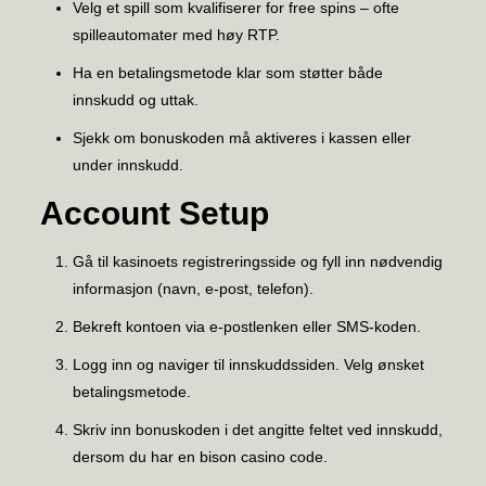
Velg et spill som kvalifiserer for free spins – ofte
spilleautomater med høy RTP.
Ha en betalingsmetode klar som støtter både
innskudd og uttak.
Sjekk om bonuskoden må aktiveres i kassen eller
under innskudd.
Account Setup
Gå til kasinoets registreringsside og fyll inn nødvendig
informasjon (navn, e-post, telefon).
Bekreft kontoen via e-postlenken eller SMS-koden.
Logg inn og naviger til innskuddssiden. Velg ønsket
betalingsmetode.
Skriv inn bonuskoden i det angitte feltet ved innskudd,
dersom du har en bison casino code.