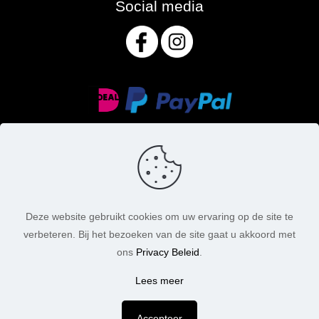
Social media
Deze website gebruikt cookies om uw ervaring op de site te
verbeteren. Bij het bezoeken van de site gaat u akkoord met
© MasoniteArt. Alle rechten voorbehouden. 2026 |
ons
Privacy Beleid
.
Webdesign:
Chuck's Webdesign
Lees meer
Accepteer