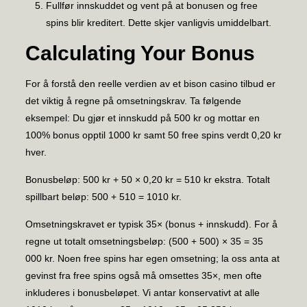
Fullfør innskuddet og vent på at bonusen og free
spins blir kreditert. Dette skjer vanligvis umiddelbart.
Calculating Your Bonus
For å forstå den reelle verdien av et bison casino tilbud er
det viktig å regne på omsetningskrav. Ta følgende
eksempel: Du gjør et innskudd på 500 kr og mottar en
100% bonus opptil 1000 kr samt 50 free spins verdt 0,20 kr
hver.
Bonusbeløp: 500 kr + 50 × 0,20 kr = 510 kr ekstra. Totalt
spillbart beløp: 500 + 510 = 1010 kr.
Omsetningskravet er typisk 35× (bonus + innskudd). For å
regne ut totalt omsetningsbeløp: (500 + 500) × 35 = 35
000 kr. Noen free spins har egen omsetning; la oss anta at
gevinst fra free spins også må omsettes 35×, men ofte
inkluderes i bonusbeløpet. Vi antar konservativt at alle