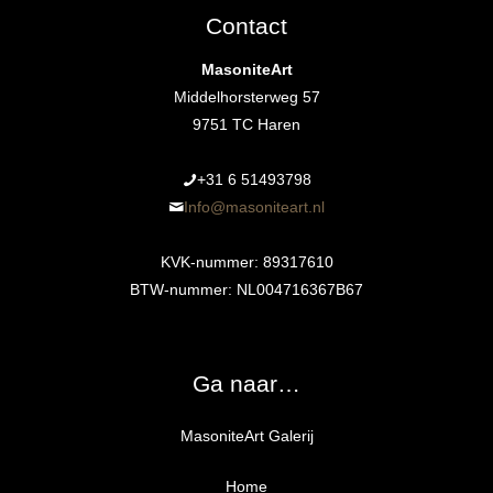
Contact
MasoniteArt
Middelhorsterweg 57
9751 TC Haren
+31 6 51493798‬
Info@masoniteart.nl
KVK-nummer: 89317610
BTW-nummer: NL004716367B67
Ga naar…
MasoniteArt Galerij
Home