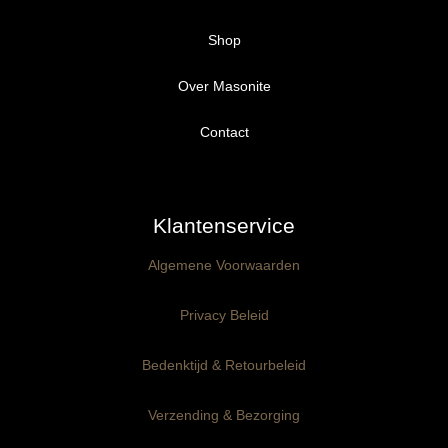
Shop
Over Masonite
Alle producten
Proefpakket
Contact
Ongegrond panelen
Klantenservice
Kant-en-Klaar panelen
3mm dik
Algemene Voorwaarden
Ophangklaar panelen
6mm dik
3mm dik
Privacy Beleid
Maatwerk
6mm dik
Bedenktijd & Retourbeleid
Verzending & Bezorging