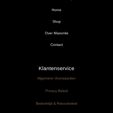
Home
Shop
Over Masonite
Alle producten
Proefpakket
Contact
Ongegrond panelen
Klantenservice
Kant-en-Klaar panelen
3mm dik
Algemene Voorwaarden
Ophangklaar panelen
6mm dik
3mm dik
Privacy Beleid
Maatwerk
6mm dik
Bedenktijd & Retourbeleid