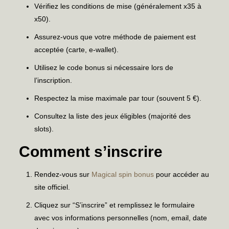
Vérifiez les conditions de mise (généralement x35 à
x50).
Assurez-vous que votre méthode de paiement est
acceptée (carte, e-wallet).
Utilisez le code bonus si nécessaire lors de
l’inscription.
Respectez la mise maximale par tour (souvent 5 €).
Consultez la liste des jeux éligibles (majorité des
slots).
Comment s’inscrire
Rendez-vous sur
Magical spin bonus
pour accéder au
site officiel.
Cliquez sur “S’inscrire” et remplissez le formulaire
avec vos informations personnelles (nom, email, date