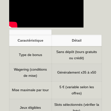
Caractéristique
Détail
Sans dépôt (tours gratuits
Type de bonus
ou crédit)
Wagering (conditions
Généralement x35 à x50
de mise)
5 € (variable selon les
Mise maximale par tour
offres)
Slots sélectionnés (vérifier la
Jeux éligibles
liste)