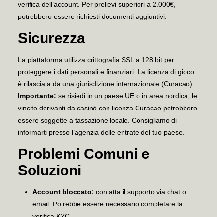
verifica dell’account. Per prelievi superiori a 2.000€,
potrebbero essere richiesti documenti aggiuntivi.
Sicurezza
La piattaforma utilizza crittografia SSL a 128 bit per
proteggere i dati personali e finanziari. La licenza di gioco
è rilasciata da una giurisdizione internazionale (Curacao).
Importante:
se risiedi in un paese UE o in area nordica, le
vincite derivanti da casinò con licenza Curacao potrebbero
essere soggette a tassazione locale. Consigliamo di
informarti presso l’agenzia delle entrate del tuo paese.
Problemi Comuni e
Soluzioni
Account bloccato:
contatta il supporto via chat o
email. Potrebbe essere necessario completare la
verifica KYC.