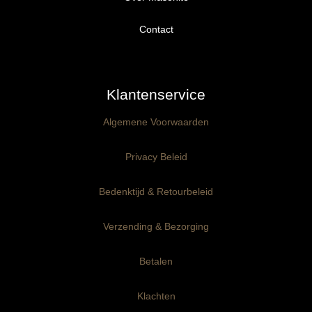
Proefpakket
Contact
Ongegrond panelen
Klantenservice
Kant-en-Klaar panelen
3mm dik
Algemene Voorwaarden
Ophangklaar panelen
6mm dik
3mm dik
Privacy Beleid
Maatwerk
6mm dik
Bedenktijd & Retourbeleid
Verzending & Bezorging
Betalen
Klachten