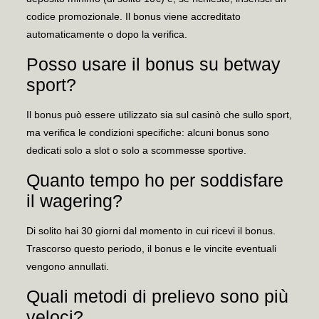
codice promozionale. Il bonus viene accreditato
automaticamente o dopo la verifica.
Posso usare il bonus su betway
sport?
Il bonus può essere utilizzato sia sul casinò che sullo sport,
ma verifica le condizioni specifiche: alcuni bonus sono
dedicati solo a slot o solo a scommesse sportive.
Quanto tempo ho per soddisfare
il wagering?
Di solito hai 30 giorni dal momento in cui ricevi il bonus.
Trascorso questo periodo, il bonus e le vincite eventuali
vengono annullati.
Quali metodi di prelievo sono più
veloci?