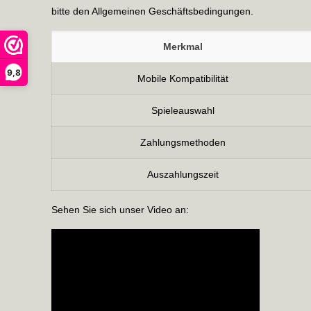
bitte den Allgemeinen Geschäftsbedingungen.
Merkmal
9,8
Mobile Kompatibilität
Spieleauswahl
Zahlungsmethoden
Auszahlungszeit
Sehen Sie sich unser Video an: