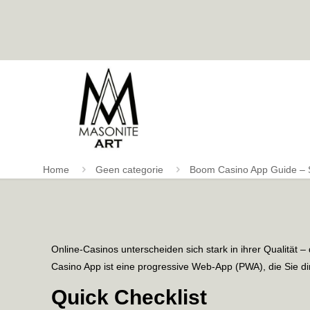
Home
Geen categorie
Boom Casino App Guide – Sc
Online-Casinos unterscheiden sich stark in ihrer Qualität 
Casino App ist eine progressive Web-App (PWA), die Sie 
Quick Checklist