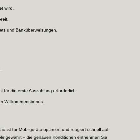
et wird.
reit.
llets und Banküberweisungen.
.
für die erste Auszahlung erforderlich.
 den Willkommensbonus.
 ist für Mobilgeräte optimiert und reagiert schnell auf
ele gewährt – die genauen Konditionen entnehmen Sie