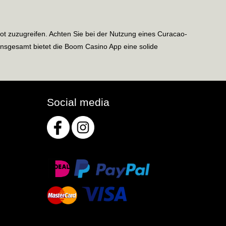
ot zuzugreifen. Achten Sie bei der Nutzung eines Curacao-
 Insgesamt bietet die Boom Casino App eine solide
Social media