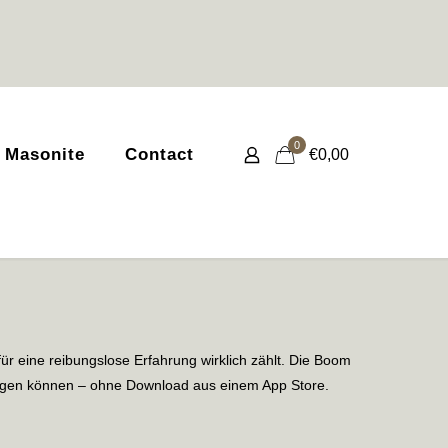
0
 Masonite
Contact
€0,00
für eine reibungslose Erfahrung wirklich zählt. Die Boom
ufügen können – ohne Download aus einem App Store.