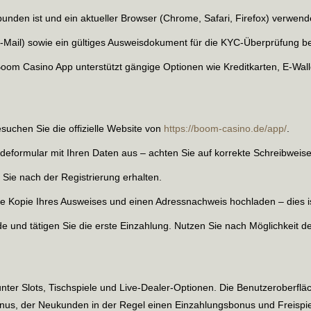
rbunden ist und ein aktueller Browser (Chrome, Safari, Firefox) verwend
-Mail) sowie ein gültiges Ausweisdokument für die KYC-Überprüfung be
oom Casino App unterstützt gängige Optionen wie Kreditkarten, E-Wa
uchen Sie die offizielle Website von
https://boom-casino.de/app/
.
eldeformular mit Ihren Daten aus – achten Sie auf korrekte Schreibweise
 Sie nach der Registrierung erhalten.
 Kopie Ihres Ausweises und einen Adressnachweis hochladen – dies ist 
 und tätigen Sie die erste Einzahlung. Nutzen Sie nach Möglichkeit
ter Slots, Tischspiele und Live-Dealer-Optionen. Die Benutzeroberfläche
onus, der Neukunden in der Regel einen Einzahlungsbonus und Freispi